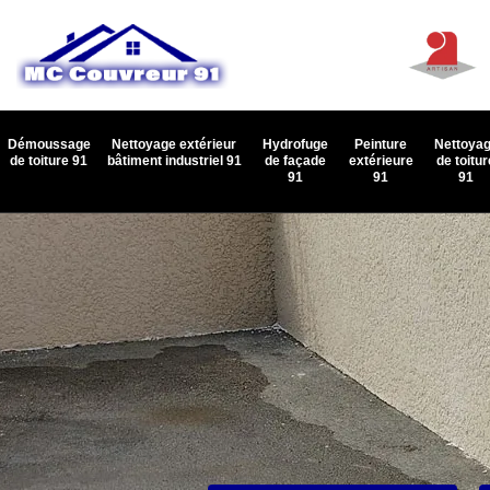
Démoussage
Nettoyage extérieur
Hydrofuge
Peinture
Nettoya
de toiture 91
bâtiment industriel 91
de façade
extérieure
de toitur
91
91
91