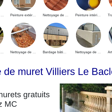
Hydrofuge de façade 91
Peinture extérieure 91
Nettoyage de toiture 91
Peinture intérieure 91
Nettoyage de terrasse 91
Nettoyage de gouttières 91
Bardage bâtiment industriel 91
Nettoyage de muret 91
 de muret Villiers Le Bac
urets gratuits
ez MC