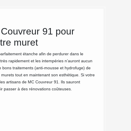
 Couvreur 91 pour
MC Couvr
otre muret
pour le
parfaitement étanche afin de perdurer dans le
Nettoyer un muret 
r très rapidement et les intempéries n’auront aucun
vous-même en suiv
e bons traitements (anti-mousse et hydrofuge) de
vous n’aurez que d
s murets tout en maintenant son esthétique. Si votre
comparer à un trav
des artisans de MC Couvreur 91. Ils sauront
rapide. Le muret d
oir passer à des rénovations coûteuses.
Nous saurons appor