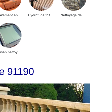
Traitement anti-mousse toiture 91
Hydrofuge toiture 91
Nettoyage de façade 91
Artisan nettoyage de puits de lumière et Skydome 91
le 91190