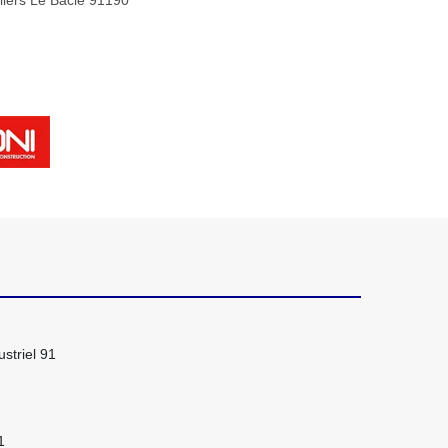
lliers Le Bacle 91190
striel 91
1