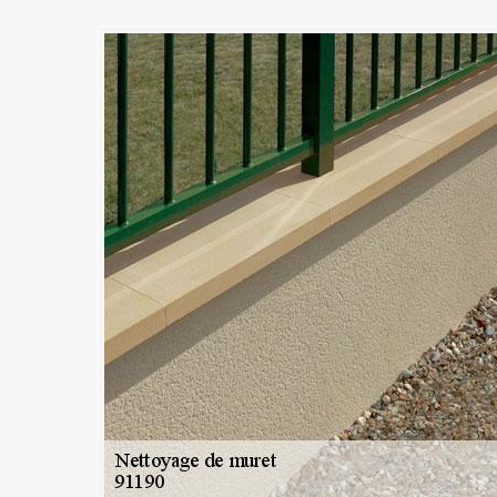
ettoyage muret Villiers Le Bacl
essionnel et expert. Nous disposons une connaissance très fiable, suf
ge de tout type et tout état des murs. Actuellement, nous réalisons une
ettoyage de muret. Si vous aimez le bon plan, nous vous invitons de ne
 notre service reste irréprochable. Alors, ne cherchez plus d’autres prest
est dans toute la ville de Villiers Le Bacle91190et également aux alentou