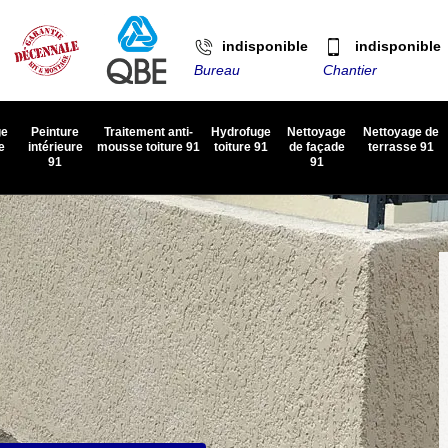
indisponible
indisponible
Bureau
Chantier
ge
Peinture
Traitement anti-
Hydrofuge
Nettoyage
Nettoyage de
e
intérieure
mousse toiture 91
toiture 91
de façade
terrasse 91
91
91