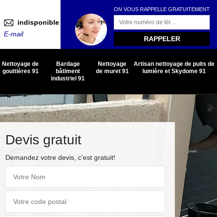
ON VOUS RAPPELLE GRATUITEMENT
indisponible
E-mail
Nettoyage de
Bardage
Nettoyage
Artisan nettoyage de puits de
gouttières 91
bâtiment
de muret 91
lumière et Skydome 91
industriel 91
Devis gratuit
Demandez votre devis, c'est gratuit!