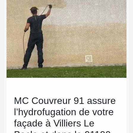
 le
MC Couvreur 91 assure
MC 
 de
l’hydrofugation de votre
Vil
façade à Villiers Le
ser