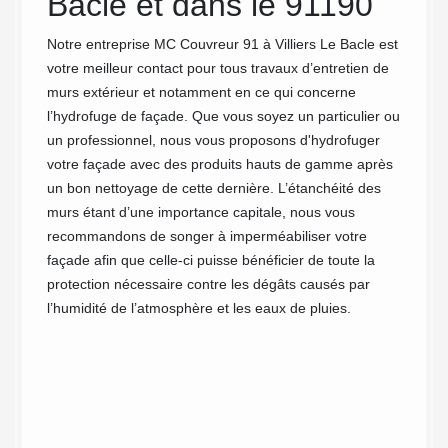
té
Bacle et dans le 91190
de 
is
Notre entreprise MC Couvreur 91 à Villiers Le Bacle est
Tout d'
votre meilleur contact pour tous travaux d’entretien de
votre f
murs extérieur et notamment en ce qui concerne
vous év
l’hydrofuge de façade. Que vous soyez un particulier ou
rénovat
assurer
un professionnel, nous vous proposons d'hydrofuger
de s'as
ent
votre façade avec des produits hauts de gamme après
protégé
 Le
un bon nettoyage de cette dernière. L’étanchéité des
cause 
équipe
murs étant d’une importance capitale, nous vous
compre
 qualité
recommandons de songer à imperméabiliser votre
la faça
 sont
façade afin que celle-ci puisse bénéficier de toute la
proposo
protection nécessaire contre les dégâts causés par
à prix 
otre
l’humidité de l’atmosphère et les eaux de pluies.
puisse 
 votre
Villier
, nous
demand
soins