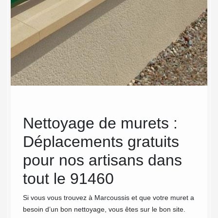
de
Nettoyage de murets :
MC
ns
Déplacements gratuits
sav
C
pour nos artisans dans
net
tout le 91460
Chez M
d’expér
ctuer
Si vous vous trouvez à Marcoussis et que votre muret a
valu sa
est non
besoin d’un bon nettoyage, vous êtes sur le bon site.
clients