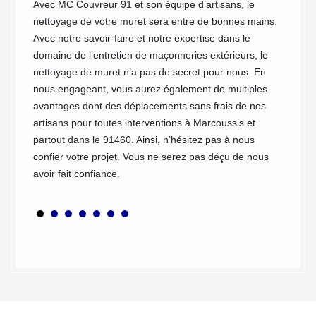
 muret
Avec MC Couvreur 91 et son équipe d’artisans, le
souvent
 le
nettoyage de votre muret sera entre de bonnes mains.
hésité 
en
Avec notre savoir-faire et notre expertise dans le
sommes
ent à
domaine de l’entretien de maçonneries extérieurs, le
travaux
s ne
nettoyage de muret n’a pas de secret pour nous. En
notre e
nde.
nous engageant, vous aurez également de multiples
nettoy
24
avantages dont des déplacements sans frais de nos
Couvreu
t la
artisans pour toutes interventions à Marcoussis et
plus fi
 travail
partout dans le 91460. Ainsi, n’hésitez pas à nous
notre s
e site.
confier votre projet. Vous ne serez pas déçu de nous
avoir fait confiance.