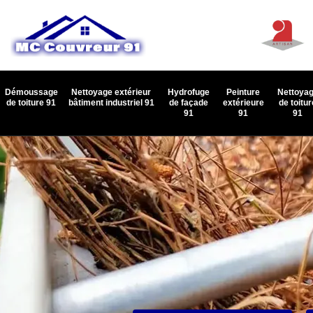
Démoussage
Nettoyage extérieur
Hydrofuge
Peinture
Nettoya
de toiture 91
bâtiment industriel 91
de façade
extérieure
de toitur
91
91
91