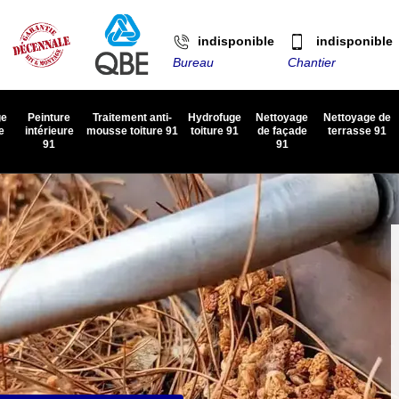
indisponible
indisponible
Bureau
Chantier
ge
Peinture
Traitement anti-
Hydrofuge
Nettoyage
Nettoyage de
e
intérieure
mousse toiture 91
toiture 91
de façade
terrasse 91
91
91