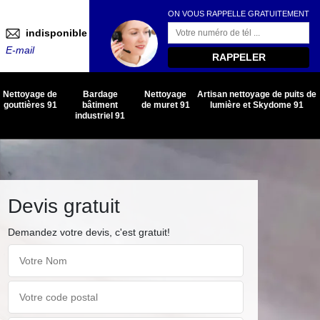
ON VOUS RAPPELLE GRATUITEMENT
indisponible
E-mail
Nettoyage de
Bardage
Nettoyage
Artisan nettoyage de puits de
gouttières 91
bâtiment
de muret 91
lumière et Skydome 91
industriel 91
Devis gratuit
Demandez votre devis, c'est gratuit!