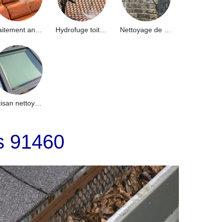
Traitement anti-mousse toiture 91
Hydrofuge toiture 91
Nettoyage de façade 91
Artisan nettoyage de puits de lumière et Skydome 91
is 91460