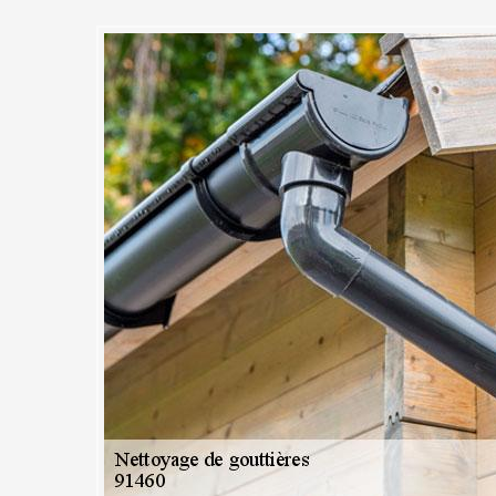
yage et débouchage de gouttiè
usement et sans engagement che
1
vec des professionnels, il est recommandé de toujours demander des d
e confier le nettoyage de votre gouttière à MC Couvreur 91, vous êtes 
ous vous répondrons dans les plus brefs délais (moins de 24 heures ap
uverez dans nos devis, toutes les informations à savoir sur nous, nos s
ble de personnaliser le document selon ce que vous souhaitez savoir en 
ue vous pouvez appeler tout de suite.