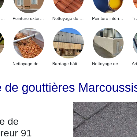
Hydrofuge de façade 91
Peinture extérieure 91
Nettoyage de toiture 91
Peinture intérieure 91
Nettoyage de terrasse 91
Nettoyage de gouttières 91
Bardage bâtiment industriel 91
Nettoyage de muret 91
e de gouttières Marcouss
e de
reur 91