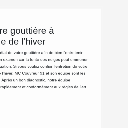
e gouttière à
Les art
 de l’hiver
gratuite
gouttièr
état de votre gouttière afin de bien l'entretenir.
se un examen car la fonte des neiges peut emmener
Vous constatez qu
ation. Si vous voulez confier l’entretien de votre
services de qualit
 l’hiver, MC Couvreur 91 et son équipe sont les
pouvons faire inte
 Après un bon diagnostic, notre équipe
informer de la gra
) rapidement et conformément aux règles de l'art.
le 91460. N'hésite