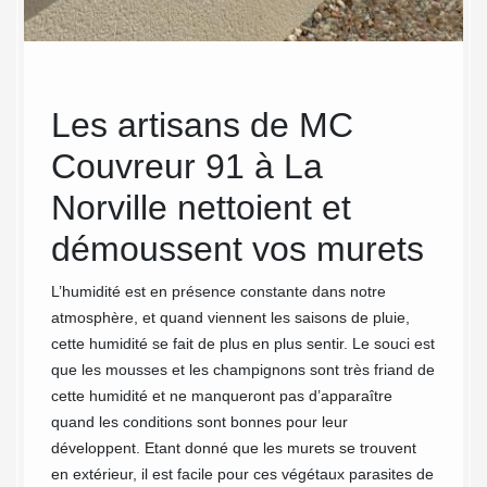
ec
Les artisans de MC
MC
r
Couvreur 91 à La
Pré
é de
Norville nettoient et
de 
démoussent vos murets
Nor
en 
e muret
L’humidité est en présence constante dans notre
s le
atmosphère, et quand viennent les saisons de pluie,
ser
aux
cette humidité se fait de plus en plus sentir. Le souci est
auront
que les mousses et les champignons sont très friand de
Les mur
cette humidité et ne manqueront pas d’apparaître
votre p
-mousse
quand les conditions sont bonnes pour leur
vos all
développent. Etant donné que les murets se trouvent
structu
en extérieur, il est facile pour ces végétaux parasites de
divers 