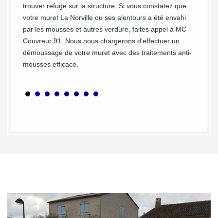
oin d’un
trouver refuge sur la structure. Si vous constatez que
de l’at
isans
votre muret La Norville ou ses alentours a été envahi
de temp
par les mousses et autres verdure, faites appel à MC
sont à 
r passer
Couvreur 91. Nous nous chargerons d’effectuer un
crasse 
démoussage de votre muret avec des traitements anti-
sommes 
mousses efficace.
nettoya
conserv