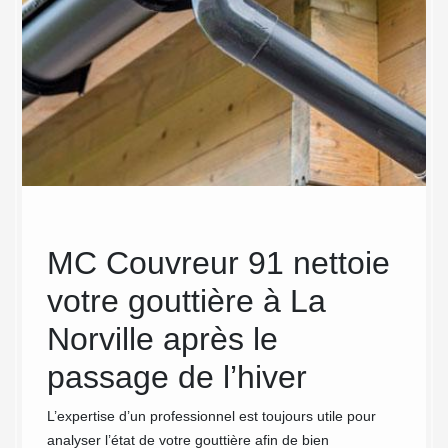
MC Couvreur 91 nettoie
Les
votre gouttière à La
Co
Norville après le
dép
passage de l’hiver
dan
net
L’expertise d’un professionnel est toujours utile pour
èdera
analyser l’état de votre gouttière afin de bien