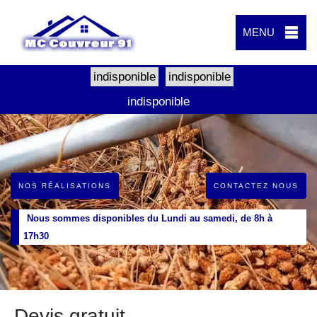
MENU
indisponible
indisponible
indisponible
NOS RÉALISATIONS
CONTACTEZ NOUS
Nous sommes disponibles du Lundi au samedi, de 8h à
17h30
Devis gratuit