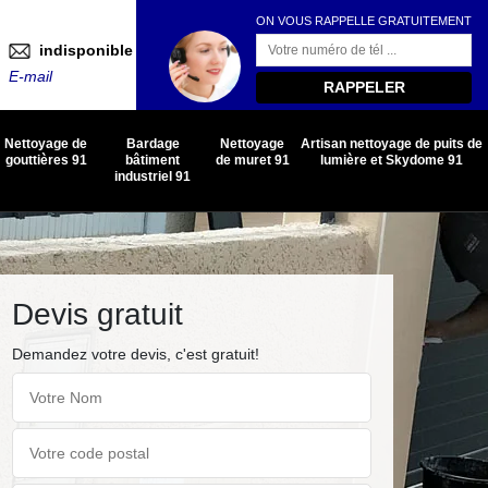
ON VOUS RAPPELLE GRATUITEMENT
indisponible
E-mail
Nettoyage de
Bardage
Nettoyage
Artisan nettoyage de puits de
gouttières 91
bâtiment
de muret 91
lumière et Skydome 91
industriel 91
Devis gratuit
Demandez votre devis, c'est gratuit!