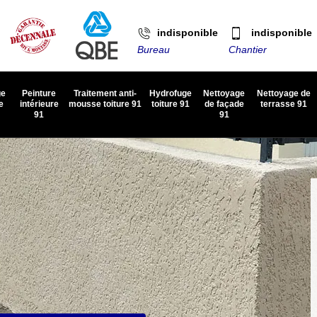
indisponible
indisponible
Bureau
Chantier
ge
Peinture
Traitement anti-
Hydrofuge
Nettoyage
Nettoyage de
e
intérieure
mousse toiture 91
toiture 91
de façade
terrasse 91
91
91