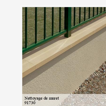
yage de murets gratuits et sans
ez MC Couvreur 91
el pour effectuer des travaux quelconques, la demande de devis est 
 nettoyage de muret avec MC Couvreur 91, vous êtes invité à remplir le
ordonnées et en mentionnant vos requêtes. Nous tenons également à v
is et vous ne serez engagez en rien en effectuant votre demande. Nous
ns de 24 heures, votre devis détaillé. Vous avez également la possibili
ravail en appelant nos numéros à votre disposition sur le site.