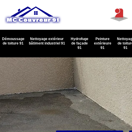
Démoussage
Nettoyage extérieur
Hydrofuge
Peinture
Nettoya
de toiture 91
bâtiment industriel 91
de façade
extérieure
de toitur
91
91
91