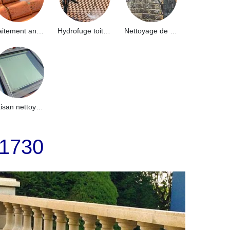
Traitement anti-mousse toiture 91
Hydrofuge toiture 91
Nettoyage de façade 91
Artisan nettoyage de puits de lumière et Skydome 91
91730