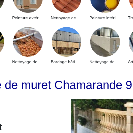
Hydrofuge de façade 91
Peinture extérieure 91
Nettoyage de toiture 91
Peinture intérieure 91
Nettoyage de terrasse 91
Nettoyage de gouttières 91
Bardage bâtiment industriel 91
Nettoyage de muret 91
ge de muret Chamarande 
t