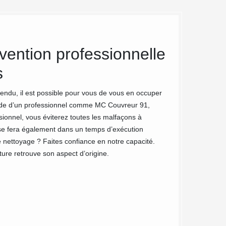
vention professionnelle
Des art
s
Chamara
murets
endu, il est possible pour vous de vous en occuper
aide d’un professionnel comme MC Couvreur 91,
Le nettoyage de mu
ionnel, vous éviterez toutes les malfaçons à
nettoyage de vos m
l se fera également dans un temps d’exécution
des professionnels
 nettoyage ? Faites confiance en notre capacité.
extérieures. Avec 
ture retrouve son aspect d’origine.
les défis quel que 
reluire de nouvea