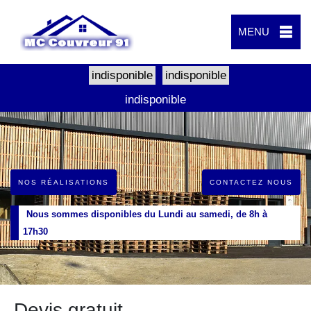
MENU
indisponible
indisponible
indisponible
NOS RÉALISATIONS
CONTACTEZ NOUS
Nous sommes disponibles du Lundi au samedi, de 8h à
17h30
Devis gratuit