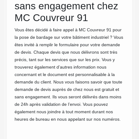
bâtimen
s
sans engagement chez
peut êt
MC Couvreur 91
satisfa
du bâti
Vous êtes décidé à faire appel à MC Couvreur 91 pour
indispe
la pose de bardage sur votre bâtiment industriel ? Vous
re
efficac
êtes invité à remplir le formulaire pour votre demande
perméab
de devis. Chaque devis que nous délivrons sont très
ur
conditi
précis, tant sur les services que sur les prix. Vous y
 de
veuille
trouverez également d’autres information nous
C
bardage
concernant et le document est personnalisable à la
types
votre m
demande du client. Nous vous faisons savoir que toute
ux
demande de devis auprès de chez nous est gratuit et
en
sans engagement. Ils vous seront délivrés dans moins
. Chez
de 24h après validation de l’envoi. Vous pouvez
également nous joindre à tout moment durant nos
heures de bureau en nous appelant sur nos numéros.
soit
tons
in que