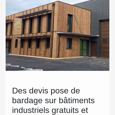
Des devis pose de
Ba
bardage sur bâtiments
ind
e
industriels gratuits et
Le bard