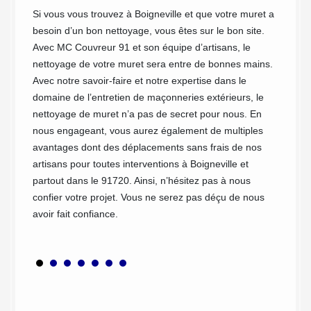
mu
Si vous vous trouvez à Boigneville et que votre muret a
bonne
besoin d’un bon nettoyage, vous êtes sur le bon site.
ussi
Notre e
Avec MC Couvreur 91 et son équipe d’artisans, le
ement
confian
nettoyage de votre muret sera entre de bonnes mains.
un
interve
Avec notre savoir-faire et notre expertise dans le
 le bon
assurer
domaine de l’entretien de maçonneries extérieurs, le
et.
trouver
nettoyage de muret n’a pas de secret pour nous. En
Pour le
nous engageant, vous aurez également de multiples
nous a
avantages dont des déplacements sans frais de nos
et de r
artisans pour toutes interventions à Boigneville et
vous s
partout dans le 91720. Ainsi, n’hésitez pas à nous
prendre
confier votre projet. Vous ne serez pas déçu de nous
entreti
avoir fait confiance.
partage
préserv