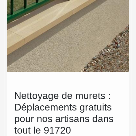
Nettoyage de murets :
Un
Déplacements gratuits
to
Il a
 la
pour nos artisans dans
91 
oin de
tout le 91720
vos
e et il