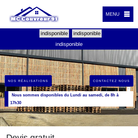
MENU
indisponible
indisponible
indisponible
NOS RÉALISATIONS
CONTACTEZ NOUS
Nous sommes disponibles du Lundi au samedi, de 8h à
17h30
Devis gratuit