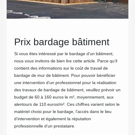
Prix bardage bâtiment
MC
ins
Si vous êtes intéressé par le bardage d’un bâtiment,
nous vous invitons de bien lire cette article. Parce qu’il
ose
sur
contient des informations sur le coût de travail de
ind
bardage de mur de bâtiment. Pour pouvoir bénéficier
une intervention d’un professionnel pour la réalisation
:
et 
des travaux de bardage de bâtiment, veuillez prévoir un
budget de 60 à 160 euros le m², moyennement, aux
Vous so
alentours de 110 euros/m². Ces chiffres varient selon le
protége
onçoit
matériel choisi pour le bardage, l’accès dans le lieu
entrepr
nts
d’intervention et également la réputation
install
exe.
professionnelle d’un prestataire.
bâtimen
riaux,