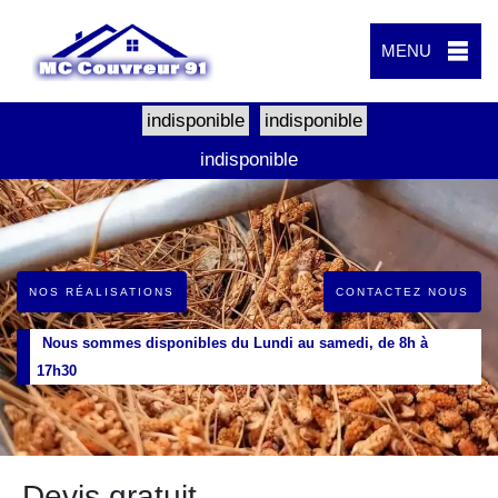
MENU
indisponible
indisponible
indisponible
NOS RÉALISATIONS
CONTACTEZ NOUS
Nous sommes disponibles du Lundi au samedi, de 8h à
17h30
Devis gratuit