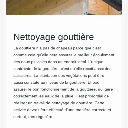
Nettoyage gouttière
MC
Inv
La gouttière n’a pas de chapeau parce que c’est
comme cela qu’elle peut assurer le meilleur écoulement
on
fia
des eaux pluviales dans un endroit idéal. L’unique
ent
contrainte de la gouttière, c’est qu’elle reçoit aussi des
salissures. La plantation des végétations peut être
net
oblème
aussi constaté au niveau de la gouttière. Et pour
t au
assurer le bon fonctionnement de la gouttière, qui gère
Notre 
 peuvent
correctement les eaux de la pluie, il est primordial de
reconnu
réaliser un travail de nettoyage de gouttière. Cette
les dom
 le plus
activité devrait être effectué d’une manière correcte et
pour le
toyage.
surtout, très régulière.
des an
toutes 