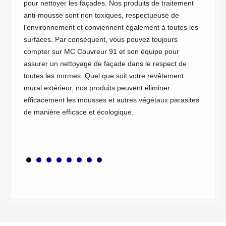
ur de la
pour nettoyer les façades. Nos produits de traitement
des mur
ir d’une
anti-mousse sont non toxiques, respectueuse de
entrepr
 votre
l’environnement et conviennent également à toutes les
de qual
surfaces. Par conséquent, vous pouvez toujours
Pussay 
compter sur MC Couvreur 91 et son équipe pour
Notre é
assurer un nettoyage de façade dans le respect de
les qua
toutes les normes. Quel que soit votre revêtement
savoir-
mural extérieur, nos produits peuvent éliminer
dans le
efficacement les mousses et autres végétaux parasites
Pussay 
de manière efficace et écologique.
travail
de faça