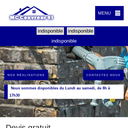
MENU
indisponible
indisponible
indisponible
NOS RÉALISATIONS
CONTACTEZ NOUS
Nous sommes disponibles du Lundi au samedi, de 8h à
17h30
Devis gratuit