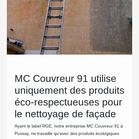
MC Couvreur 91 utilise
Des
uniquement des produits
ch
éco-respectueuses pour
pou
e facile
tante
le nettoyage de façade
net
’une
fa
 de
Ayant le label RGE, notre entreprise MC Couvreur 91 à
ge ne
Pussay, ne travaille qu’avec des produits écologiques
Pour ob