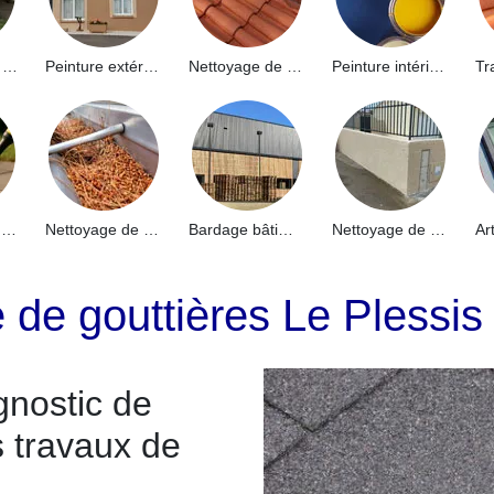
Hydrofuge de façade 91
Peinture extérieure 91
Nettoyage de toiture 91
Peinture intérieure 91
Nettoyage de terrasse 91
Nettoyage de gouttières 91
Bardage bâtiment industriel 91
Nettoyage de muret 91
e de gouttières Le Plessi
gnostic de
s travaux de