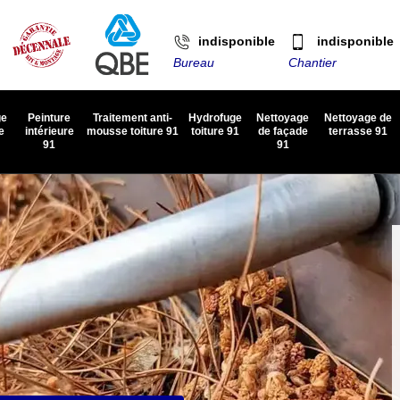
indisponible
indisponible
Bureau
Chantier
ge
Peinture
Traitement anti-
Hydrofuge
Nettoyage
Nettoyage de
e
intérieure
mousse toiture 91
toiture 91
de façade
terrasse 91
91
91