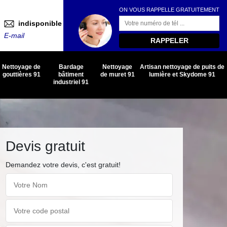
ON VOUS RAPPELLE GRATUITEMENT
indisponible
E-mail
Nettoyage de
Bardage
Nettoyage
Artisan nettoyage de puits de
gouttières 91
bâtiment
de muret 91
lumière et Skydome 91
industriel 91
Devis gratuit
Demandez votre devis, c'est gratuit!