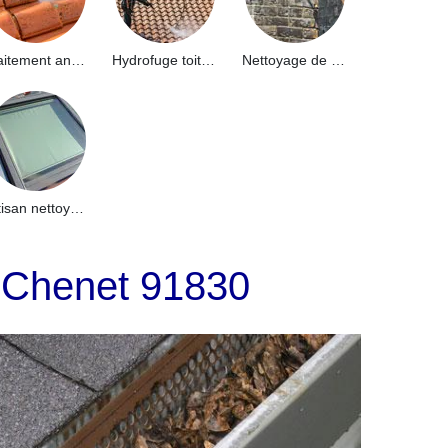
Traitement anti-mousse toiture 91
Hydrofuge toiture 91
Nettoyage de façade 91
Artisan nettoyage de puits de lumière et Skydome 91
s Chenet 91830