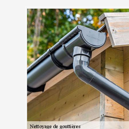
yage et débouchage de gouttiè
usement et sans engagement che
1
vec des professionnels, il est recommandé de toujours demander des d
e confier le nettoyage de votre gouttière à MC Couvreur 91, vous êtes 
ous vous répondrons dans les plus brefs délais (moins de 24 heures ap
uverez dans nos devis, toutes les informations à savoir sur nous, nos s
ble de personnaliser le document selon ce que vous souhaitez savoir en 
ue vous pouvez appeler tout de suite.