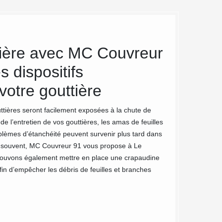
tière avec MC Couvreur
MC Couv
 dispositifs
gouttièr
votre gouttière
habitat
uttières seront facilement exposées à la chute de
Les gouttières font
de l’entretien de vos gouttières, les amas de feuilles
d’assurer un rôle 
oblèmes d’étanchéité peuvent survenir plus tard dans
toute sorte de cras
rop souvent, MC Couvreur 91 vous propose à Le
traces d’eau sur l
 pouvons également mettre en place une crapaudine
que l’esthétique d
afin d’empêcher les débris de feuilles et branches
appel à ses servic
Le Plessis Chenet 