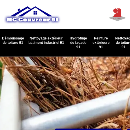
Démoussage
Nettoyage extérieur
Hydrofuge
Peinture
Nettoya
de toiture 91
bâtiment industriel 91
de façade
extérieure
de toitur
91
91
91