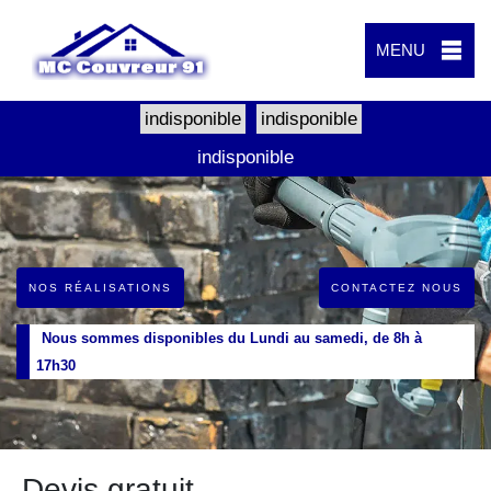
MENU
indisponible
indisponible
indisponible
NOS RÉALISATIONS
CONTACTEZ NOUS
Nous sommes disponibles du Lundi au samedi, de 8h à
17h30
Devis gratuit