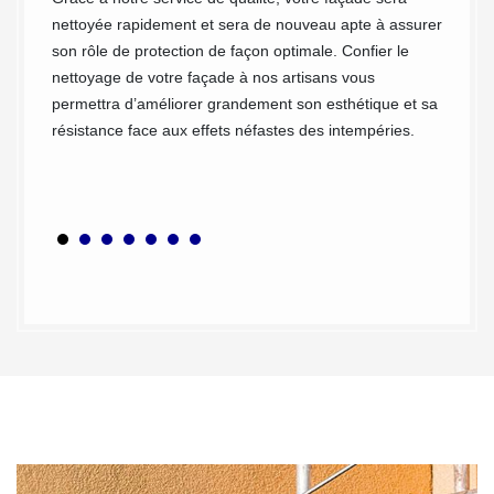
crédibi
de
nettoyée rapidement et sera de nouveau apte à assurer
façade
son rôle de protection de façon optimale. Confier le
profess
té et
nettoyage de votre façade à nos artisans vous
charge 
tégrité
permettra d’améliorer grandement son esthétique et sa
extérie
os
résistance face aux effets néfastes des intempéries.
ou bâti
ettoyer
appropr
nt votre