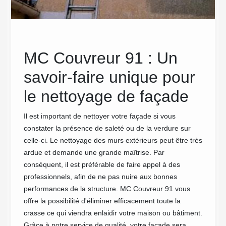
ure
MC Couvreur 91 : Un
Not
savoir-faire unique pour
Cou
le nettoyage de façade
Ple
le
vot
Il est important de nettoyer votre façade si vous
constater la présence de saleté ou de la verdure sur
ons
con
celle-ci. Le nettoyage des murs extérieurs peut être très
ardue et demande une grande maîtrise. Par
Vos voi
conséquent, il est préférable de faire appel à des
lieu l'
e
professionnels, afin de ne pas nuire aux bonnes
est nég
à tout
performances de la structure. MC Couvreur 91 vous
proprié
re
offre la possibilité d'éliminer efficacement toute la
ce qui 
tretien
crasse ce qui viendra enlaidir votre maison ou bâtiment.
nettoya
ns pour
Grâce à notre service de qualité, votre façade sera