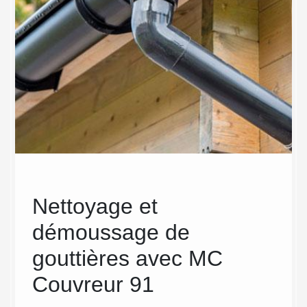
Nettoyage et
Net
démoussage de
dé
gouttières avec MC
gou
Couvreur 91
eff