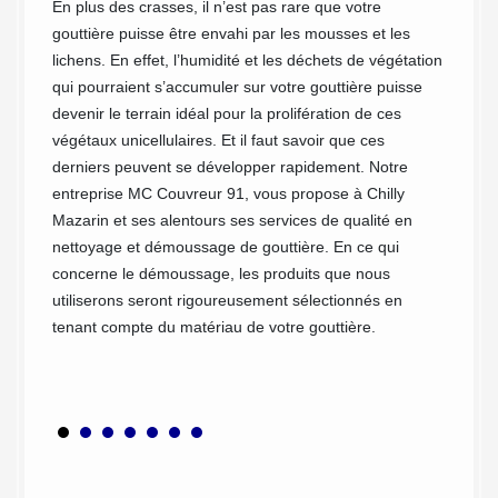
re
Cou
En plus des crasses, il n’est pas rare que votre
gouttière puisse être envahi par les mousses et les
équ
té
lichens. En effet, l’humidité et les déchets de végétation
s tous
qui pourraient s’accumuler sur votre gouttière puisse
Entrete
ment
devenir le terrain idéal pour la prolifération de ces
va de l
Avec
végétaux unicellulaires. Et il faut savoir que ces
Si votr
uccès
derniers peuvent se développer rapidement. Notre
sûremen
ondre à
entreprise MC Couvreur 91, vous propose à Chilly
nécessa
1380.
Mazarin et ses alentours ses services de qualité en
et le d
ompter
nettoyage et démoussage de gouttière. En ce qui
complém
retien
concerne le démoussage, les produits que nous
le savo
re
utiliserons seront rigoureusement sélectionnés en
Mazari
'eau.
tenant compte du matériau de votre gouttière.
disposo
nettoya
age et
de temp