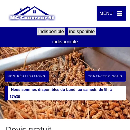
MENU
indisponible
indisponible
indisponible
NOS RÉALISATIONS
CONTACTEZ NOUS
Nous sommes disponibles du Lundi au samedi, de 8h à
17h30
Devis gratuit