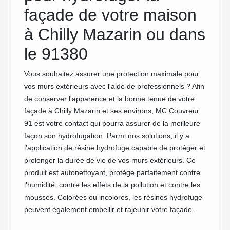
in
façade de votre maison
le 
à Chilly Mazarin ou dans
hyd
le 91380
Notre e
Mazarin
Vous souhaitez assurer une protection maximale pour
disposi
vos murs extérieurs avec l'aide de professionnels ? Afin
façade.
de conserver l'apparence et la bonne tenue de votre
expérim
façade à Chilly Mazarin et ses environs, MC Couvreur
signe
protect
91 est votre contact qui pourra assurer de la meilleure
 Cela
murs ex
façon son hydrofugation. Parmi nos solutions, il y a
ade. Les
vous n
l’application de résine hydrofuge capable de protéger et
ent la
nos dép
prolonger la durée de vie de vos murs extérieurs. Ce
s
environ
produit est autonettoyant, protège parfaitement contre
lle un
façade 
l’humidité, contre les effets de la pollution et contre les
, il ne
des ser
mousses. Colorées ou incolores, les résines hydrofuge
 façade.
possibi
peuvent également embellir et rajeunir votre façade.
s encore
dans le
our y
dépens