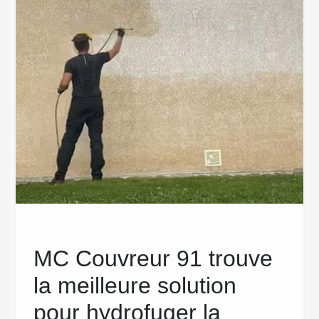
MC Couvreur 91 trouve
MC
la meilleure solution
équ
tre
pour hydrofuger la
gra