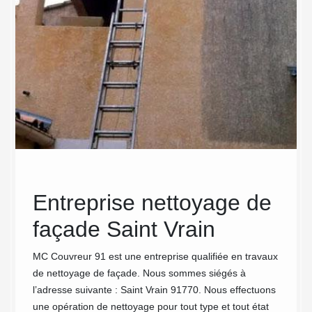
se
Entreprise nettoyage de
MC
uits
façade Saint Vrain
Pro
our
exp
MC Couvreur 91 est une entreprise qualifiée en travaux
de nettoyage de façade. Nous sommes siégés à
de
de
l’adresse suivante : Saint Vrain 91770. Nous effectuons
une opération de nettoyage pour tout type et tout état
ur 91 à
Notre s