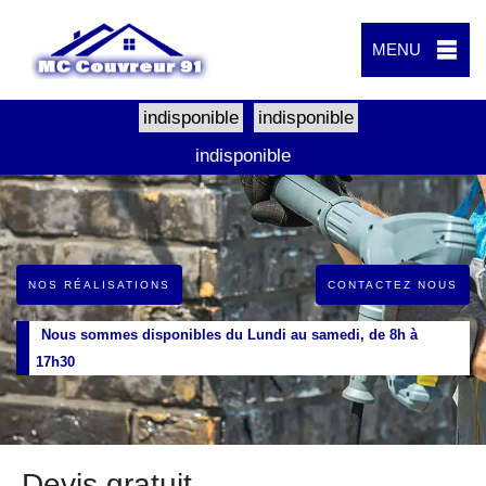
MENU
indisponible
indisponible
indisponible
NOS RÉALISATIONS
CONTACTEZ NOUS
Nous sommes disponibles du Lundi au samedi, de 8h à
17h30
Devis gratuit