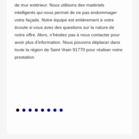
de mur extérieur. Nous utilisons des matériels
nombre
intelligents qui nous permet de ne pas endommager
uits de
l’entre
votre façade. Notre équipe est entièrement à votre
capacit
écoute si vous avez des questions sur la nature de
t
meilleu
notre offre. Alors, n’hésitez pas à nous contacter pour
t, vous
dont il
avoir plus d’information. Nous pouvons déplacer dans
 son
saletés
toute la région de Saint Vrain 91770 pour réaliser notre
s le
envahir
prestation.
e
nettoya
t
besoins
gétaux
ayez de
nouveau