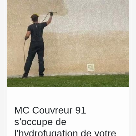
MC Couvreur 91
MC
s’occupe de
tra
de
l’hydrofugation de votre
vot