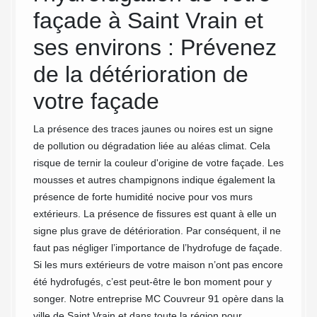
façade à Saint Vrain et
int
ses environs : Prévenez
et 
s
de la détérioration de
co
ité de
votre façade
illeur
Impermé
urs
sa prot
La présence des traces jaunes ou noires est un signe
our
précoce
de pollution ou dégradation liée au aléas climat. Cela
ses ale
risque de ternir la couleur d'origine de votre façade. Les
eure
toujour
mousses et autres champignons indique également la
accompa
présence de forte humidité nocive pour vos murs
ont
aptes à
extérieurs. La présence de fissures est quant à elle un
hodes
assurer
signe plus grave de détérioration. Par conséquent, il ne
vos
façade 
faut pas négliger l’importance de l’hydrofuge de façade.
r des
façade 
Si les murs extérieurs de votre maison n’ont pas encore
uleur de
sommes
été hydrofugés, c’est peut-être le bon moment pour y
dans le
songer. Notre entreprise MC Couvreur 91 opère dans la
ville de Saint Vrain et dans toute la région pour