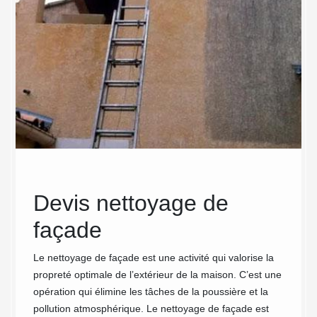
ade
Devis nettoyage de
Pri
façade
ext
 de
Le nettoyage de façade est une activité qui valorise la
Se rens
propreté optimale de l’extérieur de la maison. C’est une
est trè
opération qui élimine les tâches de la poussière et la
de choi
pollution atmosphérique. Le nettoyage de façade est
menez 