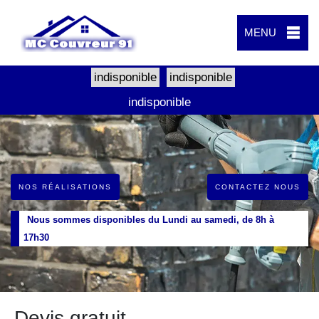
MENU
indisponible
indisponible
indisponible
NOS RÉALISATIONS
CONTACTEZ NOUS
Nous sommes disponibles du Lundi au samedi, de 8h à
17h30
Devis gratuit