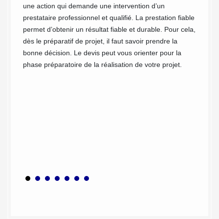
une action qui demande une intervention d’un
prix ri
des
prestataire professionnel et qualifié. La prestation fiable
possibi
lides
permet d’obtenir un résultat fiable et durable. Pour cela,
droit d
ue
dès le préparatif de projet, il faut savoir prendre la
devis. 
 Grâce
bonne décision. Le devis peut vous orienter pour la
financi
ge et à
phase préparatoire de la réalisation de votre projet.
des tra
pouvons
oute la
os murs
re vos
affecter