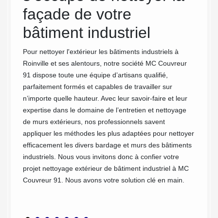
otre
façade de votre
ind
bâtiment industriel
dan
e
Pour nettoyer l'extérieur les bâtiments industriels à
Les bar
 vous
Roinville et ses alentours, notre société MC Couvreur
plus so
r des
91 dispose toute une équipe d’artisans qualifié,
adopter
reur 91
parfaitement formés et capables de travailler sur
PVC, le
ne de
n’importe quelle hauteur. Avec leur savoir-faire et leur
le cas 
breuses
expertise dans le domaine de l’entretien et nettoyage
et les 
a
de murs extérieurs, nos professionnels savent
épargne
ts pour
appliquer les méthodes les plus adaptées pour nettoyer
bâtimen
ardage.
efficacement les divers bardage et murs des bâtiments
nettoy
(manuel
industriels. Nous vous invitons donc à confier votre
Roinvil
projet nettoyage extérieur de bâtiment industriel à MC
nettoya
ouvons
Couvreur 91. Nous avons votre solution clé en main.
retrouv
ce
bâtime
sa répu