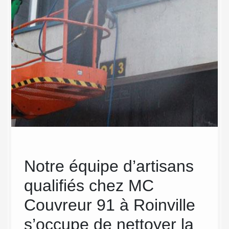
Notre équipe d’artisans
MC
le
qualifiés chez MC
ne
Couvreur 91 à Roinville
pou
:
s’occupe de nettoyer la
de 