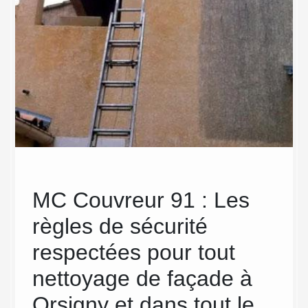
r
MC Couvreur 91 : Les
L’e
règles de sécurité
ne
respectées pour tout
Cou
térieur
avant
nettoyage de façade à
ser
vous
Orsigny et dans tout le
int
tion de