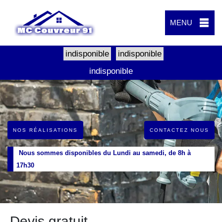
MENU
indisponible
indisponible
indisponible
NOS RÉALISATIONS
CONTACTEZ NOUS
Nous sommes disponibles du Lundi au samedi, de 8h à
17h30
Devis gratuit