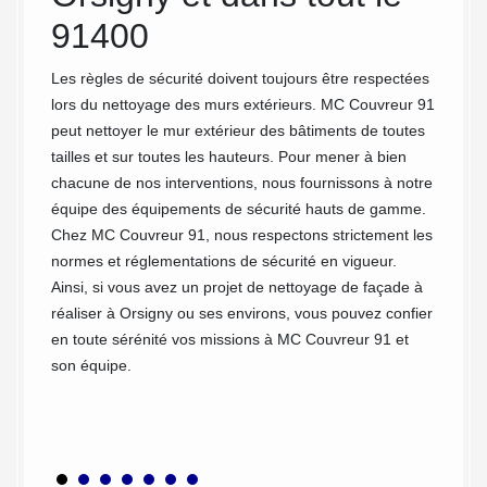
91400
91
ez le
ande de
Les règles de sécurité doivent toujours être respectées
Au fil 
source
lors du nettoyage des murs extérieurs. MC Couvreur 91
s'accum
ement
peut nettoyer le mur extérieur des bâtiments de toutes
maison 
tailles et sur toutes les hauteurs. Pour mener à bien
sera ma
chacune de nos interventions, nous fournissons à notre
très bi
équipe des équipements de sécurité hauts de gamme.
étanché
Chez MC Couvreur 91, nous respectons strictement les
pour qu
normes et réglementations de sécurité en vigueur.
solutio
Ainsi, si vous avez un projet de nettoyage de façade à
notre e
réaliser à Orsigny ou ses environs, vous pouvez confier
pressio
en toute sérénité vos missions à MC Couvreur 91 et
Un nett
son équipe.
mainten
Notre s
Orsigny
des sol