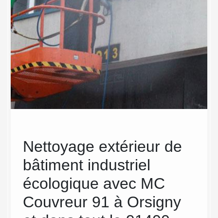
Nettoyage extérieur de
Des
bâtiment industriel
de 
en
écologique avec MC
ind
Couvreur 91 à Orsigny
dy