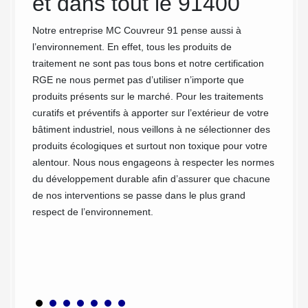
et dans tout le 91400
Co
 MC
Notre entreprise MC Couvreur 91 pense aussi à
Chez M
l’environnement. En effet, tous les produits de
des pre
traitement ne sont pas tous bons et notre certification
industr
RGE ne nous permet pas d’utiliser n’importe que
91400. 
, la
produits présents sur le marché. Pour les traitements
travail
vos
curatifs et préventifs à apporter sur l’extérieur de votre
savoir-
el nous
bâtiment industriel, nous veillons à ne sélectionner des
n’impor
ices et
produits écologiques et surtout non toxique pour votre
bardage
cela,
alentour. Nous nous engageons à respecter les normes
sérieux
sent
du développement durable afin d’assurer que chacune
mission
uront
de nos interventions se passe dans le plus grand
ce soit
urs
respect de l’environnement.
pas à 
nfiance
besoins
 chaque
s
ge