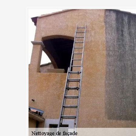
e nettoyage de façade MC Couvr
ervice pour toute intervention 
s verdures s'accumuleront petit à petit sur le mur extérieur de votre m
ropriété sera mal vu de votre voisinage et votre façade pourrait très bi
u de son étanchéité. Pour garder votre façade en bon état et pour qu’
rs solutions de nettoyage peuvent être apportées par notre entreprise
, traitement anti-mousse, hydrogommage, etc. Un nettoyage régulier 
t et la durabilité des murs votre habita. Notre société MC Couvreur 91 es
retenir vos façades, en vous proposant des solutions adaptées.