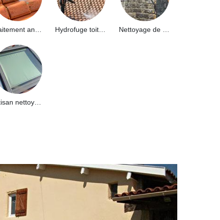
Traitement anti-mousse toiture 91
Hydrofuge toiture 91
Nettoyage de façade 91
Artisan nettoyage de puits de lumière et Skydome 91