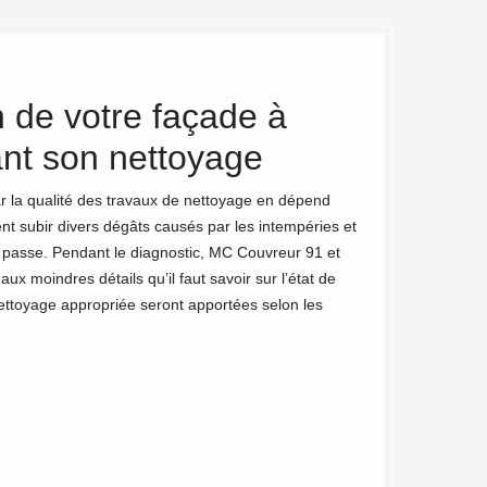
 de votre façade à
MC Couv
ant son nettoyage
accompa
nettoya
car la qualité des travaux de nettoyage en dépend
nt subir divers dégâts causés par les intempéries et
Au fil des ans, not
s passe. Pendant le diagnostic, MC Couvreur 91 et
nettoyage de façad
x moindres détails qu’il faut savoir sur l’état de
grande qualité. No
 nettoyage appropriée seront apportées selon les
importance à la re
nous cherchons sa
exigences de nos d