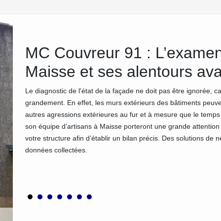
eur
MC Couvreur 91 : L’examen
dans
Maisse et ses alentours av
Le diagnostic de l'état de la façade ne doit pas être ignorée, 
grandement. En effet, les murs extérieurs des bâtiments peuve
aison ou
autres agressions extérieures au fur et à mesure que le temp
en
son équipe d’artisans à Maisse porteront une grande attention au
elle
votre structure afin d’établir un bilan précis. Des solutions de
 MC
données collectées.
des murs
t à