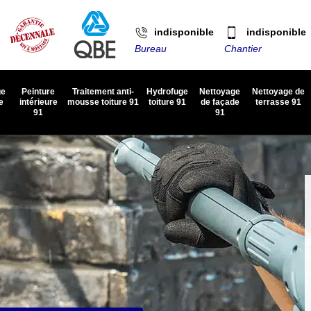
indisponible
indisponible
Bureau
Chantier
ge
Peinture
Traitement anti-
Hydrofuge
Nettoyage
Nettoyage de
e
intérieure
mousse toiture 91
toiture 91
de façade
terrasse 91
91
91