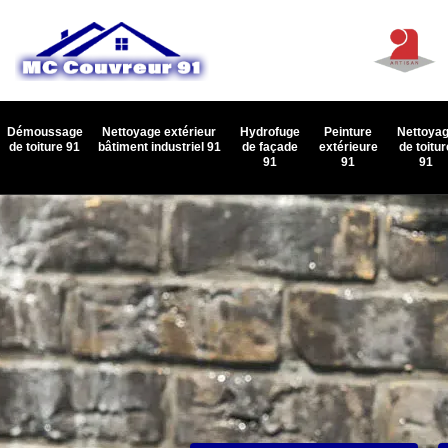
Démoussage
Nettoyage extérieur
Hydrofuge
Peinture
Nettoya
de toiture 91
bâtiment industriel 91
de façade
extérieure
de toitur
91
91
91