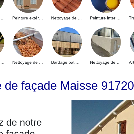
Hydrofuge de façade 91
Peinture extérieure 91
Nettoyage de toiture 91
Peinture intérieure 91
Nettoyage de terrasse 91
Nettoyage de gouttières 91
Bardage bâtiment industriel 91
Nettoyage de muret 91
e de façade Maisse 91720
z de notre
e façade