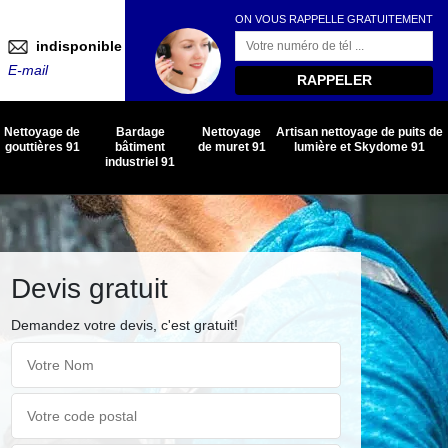
ON VOUS RAPPELLE GRATUITEMENT
indisponible
E-mail
Nettoyage de
Bardage
Nettoyage
Artisan nettoyage de puits de
gouttières 91
bâtiment
de muret 91
lumière et Skydome 91
industriel 91
Devis gratuit
Demandez votre devis, c'est gratuit!