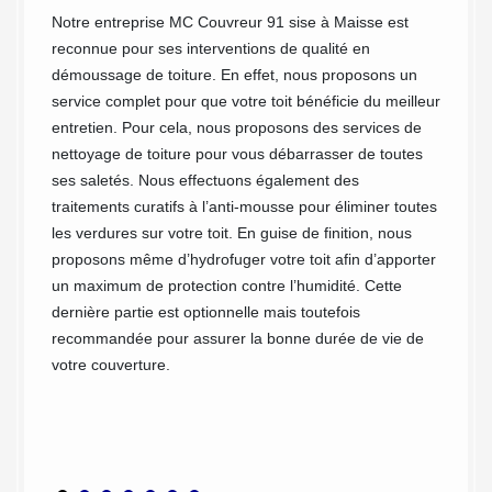
climati
. En
Notre entreprise MC Couvreur 91 sise à Maisse est
toiture
muler
reconnue pour ses interventions de qualité en
démouss
démoussage de toiture. En effet, nous proposons un
toiture
tre
service complet pour que votre toit bénéficie du meilleur
désorma
toyage
entretien. Pour cela, nous proposons des services de
nous di
tout si
nettoyage de toiture pour vous débarrasser de toutes
pour le
l’anti-
ses saletés. Nous effectuons également des
r ces
traitements curatifs à l’anti-mousse pour éliminer toutes
ns ce
les verdures sur votre toit. En guise de finition, nous
de la
proposons même d’hydrofuger votre toit afin d’apporter
toyage
un maximum de protection contre l’humidité. Cette
dernière partie est optionnelle mais toutefois
recommandée pour assurer la bonne durée de vie de
votre couverture.