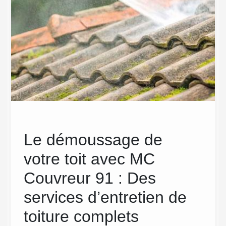
re
Le démoussage de
Dé
c
votre toit avec MC
pas
Couvreur 91 : Des
L’entret
annuel 
e
services d’entretien de
permet 
toiture complets
offre u
tout