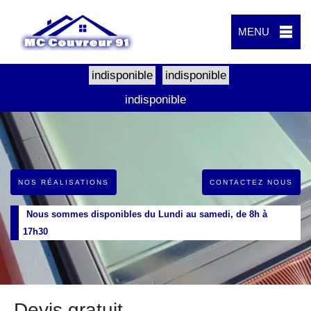
MENU
indisponible
indisponible
indisponible
NOS RÉALISATIONS
CONTACTEZ NOUS
Nous sommes disponibles du Lundi au samedi, de 8h à
17h30
Devis gratuit