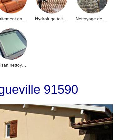
Traitement anti-mousse toiture 91
Hydrofuge toiture 91
Nettoyage de façade 91
Artisan nettoyage de puits de lumière et Skydome 91
gueville 91590