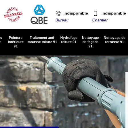
indisponible
indisponible
Bureau
Chantier
ge
Peinture
Traitement anti-
Hydrofuge
Nettoyage
Nettoyage de
e
intérieure
mousse toiture 91
toiture 91
de façade
terrasse 91
91
91