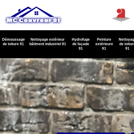
Démoussage
Nettoyage extérieur
Hydrofuge
Peinture
Nettoya
de toiture 91
bâtiment industriel 91
de façade
extérieure
de toitur
91
91
91