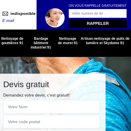
ON VOUS RAPPELLE GRATUITEMENT
indisponible
E-mail
Nettoyage de
Bardage
Nettoyage
Artisan nettoyage de puits de
gouttières 91
bâtiment
de muret 91
lumière et Skydome 91
industriel 91
Devis gratuit
Demandez votre devis, c'est gratuit!