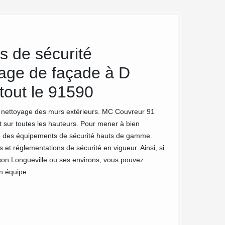
s de sécurité
Artisan
yage de façade à D
Le nettoyage de faç
la bonne résistance
tout le 91590
des murs de la mai
artisan professionn
du nettoyage des murs extérieurs. MC Couvreur 91
est capable de gara
et sur toutes les hauteurs. Pour mener à bien
pe des équipements de sécurité hauts de gamme.
t réglementations de sécurité en vigueur. Ainsi, si
ison Longueville ou ses environs, vous pouvez
n équipe.