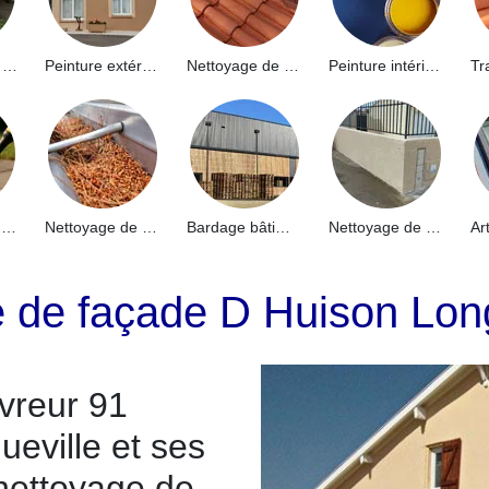
Hydrofuge de façade 91
Peinture extérieure 91
Nettoyage de toiture 91
Peinture intérieure 91
Nettoyage de terrasse 91
Nettoyage de gouttières 91
Bardage bâtiment industriel 91
Nettoyage de muret 91
e de façade D Huison Lon
vreur 91
ueville et ses
nettoyage de