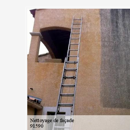
 façade
ongévité d’absence d’un travail de nettoyage de mur extérieur, les mous
 façade. Ces végétations apportent d’humidité qui amollie petit à peti
 ne pas agir à temps favorise la précocité de la dégradation totale de l
on. C’est pour cette grande raison qu’il est fortement conseillé de ne
de mur extérieur de la maison.