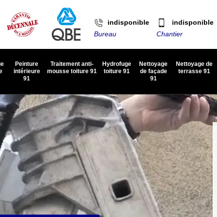
indisponible
indisponible
Bureau
Chantier
ge
Peinture
Traitement anti-
Hydrofuge
Nettoyage
Nettoyage de
e
intérieure
mousse toiture 91
toiture 91
de façade
terrasse 91
91
91