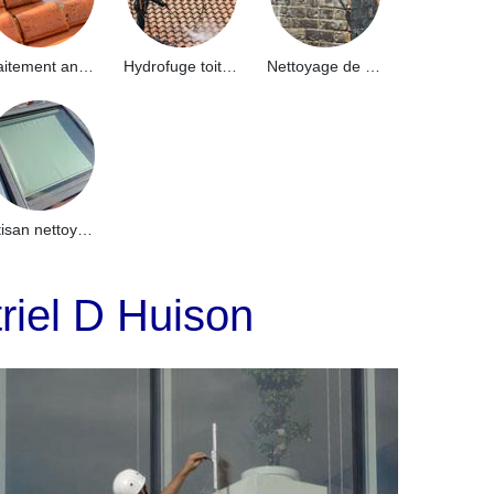
Traitement anti-mousse toiture 91
Hydrofuge toiture 91
Nettoyage de façade 91
Artisan nettoyage de puits de lumière et Skydome 91
triel D Huison