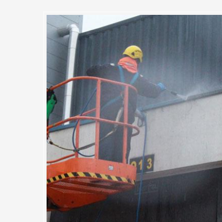
ttoyeurs de façades bâtiments
ieux et dynamiques chez MC
 à nos clients des prestations de nettoyage extérieur de bâtiment ind
u ailleurs dans le 91590. Nous avons toutes les qualifications et travai
s d’un savoir-faire unique et d’une capacité la relever n’importe quel 
ustriel. Nos artisans sont des travailleurs sérieux et qui prennent à 
ande vigueur professionnelle. Que ce soit pour un nettoyage ponctuel o
r MC Couvreur 91 pour répondre à vos besoins.