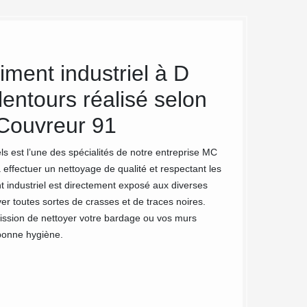
ment industriel à D
Nettoyag
lentours réalisé selon
Un bâtiment indust
cible. Un bâtiment
 Couvreur 91
condition de viabil
De ce fait, il est 
s est l’une des spécialités de notre entreprise MC
Le travail de nett
 effectuer un nettoyage de qualité et respectant les
nt industriel est directement exposé aux diverses
uver toutes sortes de crasses et de traces noires.
ssion de nettoyer votre bardage ou vos murs
 bonne hygiène.