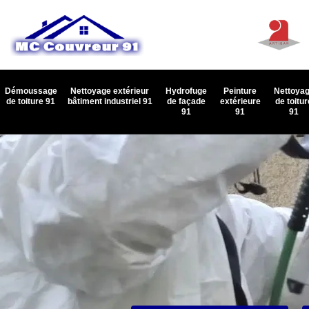
Démoussage
Nettoyage extérieur
Hydrofuge
Peinture
Nettoya
de toiture 91
bâtiment industriel 91
de façade
extérieure
de toitur
91
91
91