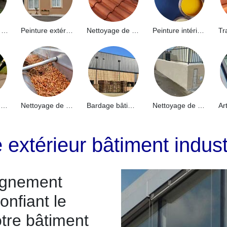
Hydrofuge de façade 91
Peinture extérieure 91
Nettoyage de toiture 91
Peinture intérieure 91
Nettoyage de terrasse 91
Nettoyage de gouttières 91
Bardage bâtiment industriel 91
Nettoyage de muret 91
 extérieur bâtiment indus
agnement
onfiant le
otre bâtiment