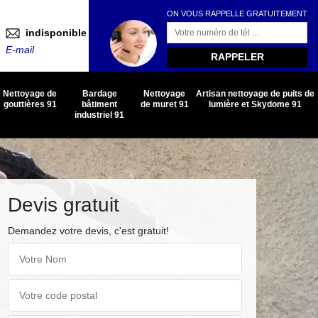
ON VOUS RAPPELLE GRATUITEMENT
indisponible
E-mail
Nettoyage de
Bardage
Nettoyage
Artisan nettoyage de puits de
gouttières 91
bâtiment
de muret 91
lumière et Skydome 91
industriel 91
Devis gratuit
Demandez votre devis, c'est gratuit!