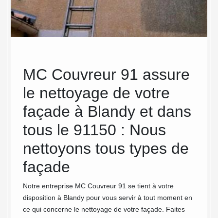
MC Couvreur 91 assure
MC
le nettoyage de votre
règ
façade à Blandy et dans
res
ise la
’est une
tous le 91150 : Nous
net
et la
nettoyons tous types de
Bla
 est
façade
91
n fiable
ur cela,
Notre entreprise MC Couvreur 91 se tient à votre
Les règ
la
disposition à Blandy pour vous servir à tout moment en
lors du
 la
ce qui concerne le nettoyage de votre façade. Faites
peut ne
et.