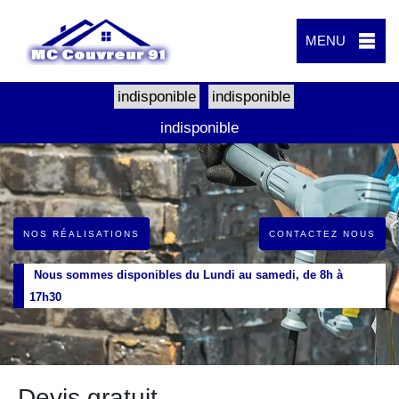
MENU
indisponible
indisponible
indisponible
NOS RÉALISATIONS
CONTACTEZ NOUS
Nous sommes disponibles du Lundi au samedi, de 8h à
17h30
Devis gratuit