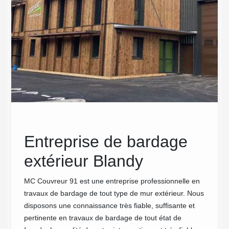
oit
Entreprise de bardage
De
extérieur Blandy
bât
tou
MC Couvreur 91 est une entreprise professionnelle en
travaux de bardage de tout type de mur extérieur. Nous
Cou
et vos
disposons une connaissance très fiable, suffisante et
 de
pertinente en travaux de bardage de tout état de
Nos an
Blandy