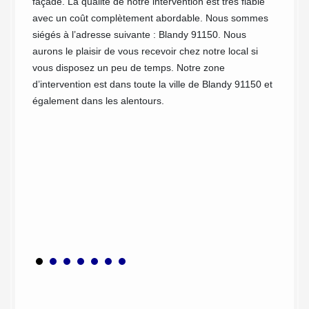
façade. La qualité de notre intervention est très fiable
équipe
tyles
avec un coût complètement abordable. Nous sommes
des bar
le peau,
siégés à l’adresse suivante : Blandy 91150. Nous
s’agiss
on
aurons le plaisir de vous recevoir chez notre local si
rénova
on du
vous disposez un peu de temps. Notre zone
install
core
d’intervention est dans toute la ville de Blandy 91150 et
modern
et
également dans les alentours.
matéria
g de
de bard
visible
ut en
spécial
Blandy.
et de c
vos bar