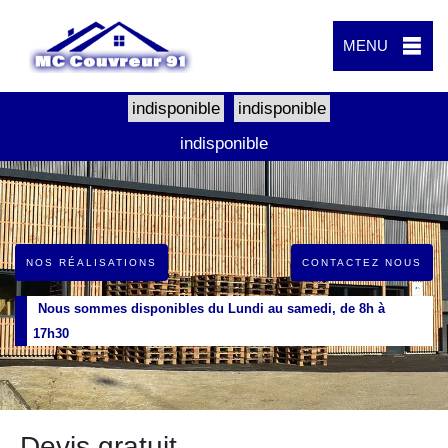
MENU
indisponible
indisponible
indisponible
NOS RÉALISATIONS
CONTACTEZ NOUS
Nous sommes disponibles du Lundi au samedi, de 8h à
17h30
Devis gratuit