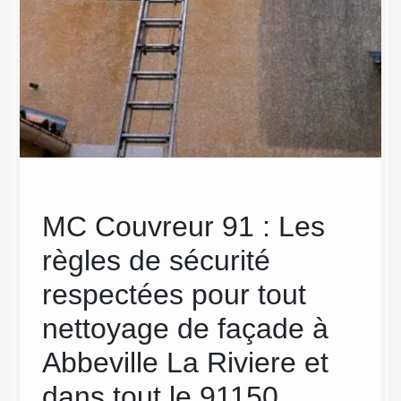
MC Couvreur 91 : Les
Des
lle
règles de sécurité
faç
re
respectées pour tout
gr
rver
nettoyage de façade à
Co
Abbeville La Riviere et
Si vous
façade 
dans tout le 91150
premier