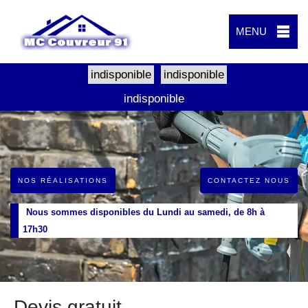
MENU
indisponible
indisponible
indisponible
NOS RÉALISATIONS
CONTACTEZ NOUS
Nous sommes disponibles du Lundi au samedi, de 8h à
17h30
Devis gratuit