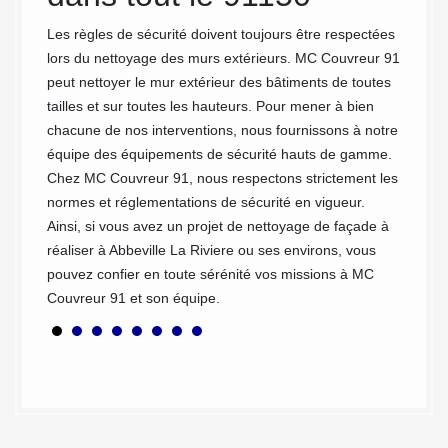
Couvreu
ugement
devis. 
Les règles de sécurité doivent toujours être respectées
re
sont gr
lors du nettoyage des murs extérieurs. MC Couvreur 91
ge. En
personna
peut nettoyer le mur extérieur des bâtiments de toutes
de remp
tailles et sur toutes les hauteurs. Pour mener à bien
répons
chacune de nos interventions, nous fournissons à notre
re
l'envo
équipe des équipements de sécurité hauts de gamme.
notre 
Chez MC Couvreur 91, nous respectons strictement les
rendre
télépho
normes et réglementations de sécurité en vigueur.
urs
contact
Ainsi, si vous avez un projet de nettoyage de façade à
 maison
de votr
réaliser à Abbeville La Riviere ou ses environs, vous
pouvez confier en toute sérénité vos missions à MC
rs.
Couvreur 91 et son équipe.