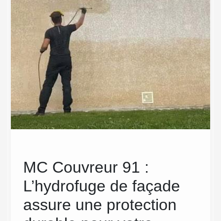
en
MC Couvreur 91 :
MC
L’hydrofuge de façade
Hyd
assure une protection
est
 de