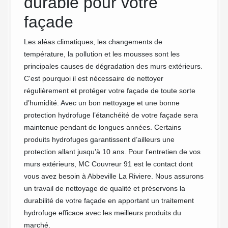
durable pour votre
Les hyd
ariation
pour re
façade
açade en
extérie
oir
imperm
Les aléas climatiques, les changements de
ur
risques
température, la pollution et les mousses sont les
 façade
Hydrof
principales causes de dégradation des murs extérieurs.
our
d’évite
C'est pourquoi il est nécessaire de nettoyer
es deux
efficac
régulièrement et protéger votre façade de toute sorte
an
au gel.
d’humidité. Avec un bon nettoyage et une bonne
façade,
protection hydrofuge l’étanchéité de votre façade sera
Riviere
maintenue pendant de longues années. Certains
support
produits hydrofuges garantissent d’ailleurs une
son app
protection allant jusqu’à 10 ans. Pour l’entretien de vos
durée d
murs extérieurs, MC Couvreur 91 est le contact dont
vous avez besoin à Abbeville La Riviere. Nous assurons
un travail de nettoyage de qualité et préservons la
durabilité de votre façade en apportant un traitement
hydrofuge efficace avec les meilleurs produits du
marché.