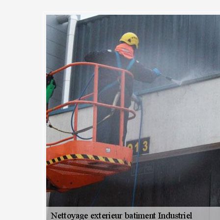
n accompagnement professionne
nt le nettoyage extérieur de vo
riel à MC Couvreur 91
 à Congerville Thionville, la satisfaction de la clientèle est primordial
âtiment industriel nous tenons à toujours vous offrir le meilleur des ser
 top. Pour cela, nous nous appuyons sur nos artisans qui maîtrisent
métier. Ils sauront rester à l’écoute de vos moindres besoins. Toujours 
e confiance avec notre clientèle et en vue d’amélioration de chaque pro
nseils pratiques dans l’entretien de vos murs ou bardage industriel.