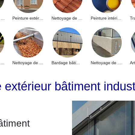
Hydrofuge de façade 91
Peinture extérieure 91
Nettoyage de toiture 91
Peinture intérieure 91
Nettoyage de terrasse 91
Nettoyage de gouttières 91
Bardage bâtiment industriel 91
Nettoyage de muret 91
 extérieur bâtiment indust
âtiment