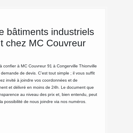
e bâtiments industriels
Nettoyag
nt chez MC Couvreur
meilleu
MC Couvreur 91 est
En effet, l’extérie
 à confier à MC Couvreur 91 à Congerville Thionville
l’entretenir et la 
 demande de devis. C’est tout simple ; il vous suffit
grand bonheur, de 
rez invité à joindre vos coordonnées et de
vous laisseront pa
ment et délivré en moins de 24h. Le document que
vos devis gratuite
ransparence au niveau des prix et, bien entendu, peut
 possibilité de nous joindre via nos numéros.