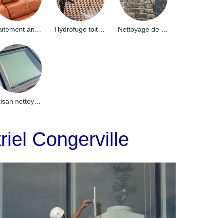
Traitement anti-mousse toiture 91
Hydrofuge toiture 91
Nettoyage de façade 91
Artisan nettoyage de puits de lumière et Skydome 91
riel Congerville