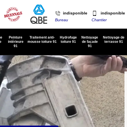
indisponible
indisponible
Bureau
Chantier
ge
Peinture
Traitement anti-
Hydrofuge
Nettoyage
Nettoyage de
e
intérieure
mousse toiture 91
toiture 91
de façade
terrasse 91
91
91