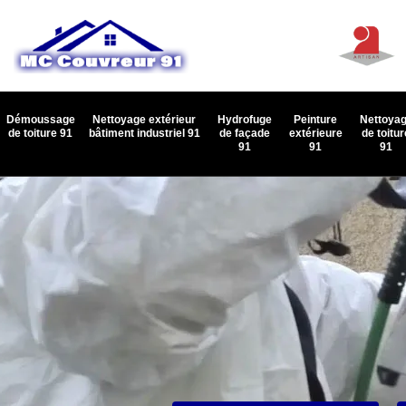
Démoussage
Nettoyage extérieur
Hydrofuge
Peinture
Nettoya
de toiture 91
bâtiment industriel 91
de façade
extérieure
de toitur
91
91
91