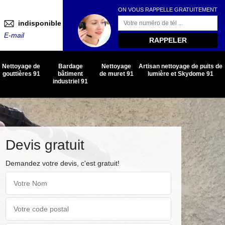
ON VOUS RAPPELLE GRATUITEMENT
indisponible
E-mail
Nettoyage de
Bardage
Nettoyage
Artisan nettoyage de puits de
gouttières 91
bâtiment
de muret 91
lumière et Skydome 91
industriel 91
Devis gratuit
Demandez votre devis, c'est gratuit!