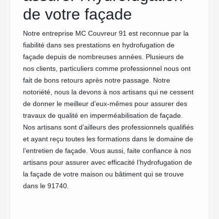
é de
de votre façade
d’h
açade à
de 
Notre entreprise MC Couvreur 91 est reconnue par la
nt
fiabilité dans ses prestations en hydrofugation de
Con
nchéité
façade depuis de nombreuses années. Plusieurs de
dan
des
nos clients, particuliers comme professionnel nous ont
cace
fait de bons retours après notre passage. Notre
Avant d
u sur le
notoriété, nous la devons à nos artisans qui ne cessent
extérie
de donner le meilleur d’eux-mêmes pour assurer des
toujour
 maison.
travaux de qualité en imperméabilisation de façade.
façade 
Nos artisans sont d’ailleurs des professionnels qualifiés
parfait
et ayant reçu toutes les formations dans le domaine de
impermé
l’entretien de façade. Vous aussi, faite confiance à nos
procédo
artisans pour assurer avec efficacité l’hydrofugation de
démous
la façade de votre maison ou bâtiment qui se trouve
protége
dans le 91740.
accomp
Congerv
savoir-