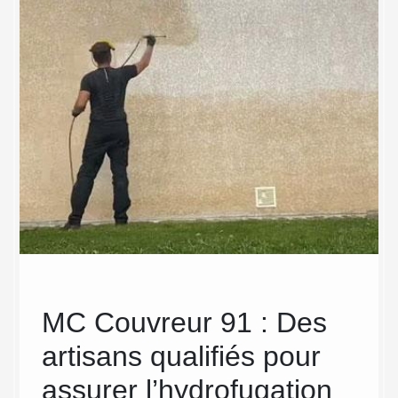
MC Couvreur 91 : Des
MC
artisans qualifiés pour
eff
assurer l’hydrofugation
pré
it être