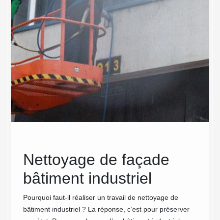
Nettoyage de façade
MC 
rise
bâtiment industriel
sav
le
ne
Pourquoi faut-il réaliser un travail de nettoyage de
bâtiment industriel ? La réponse, c’est pour préserver
t
ind