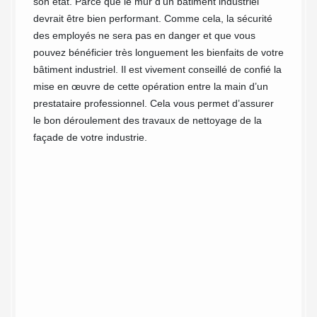
son état. Parce que le mur d’un bâtiment industriel
devrait être bien performant. Comme cela, la sécurité
Le nett
des employés ne sera pas en danger et que vous
à confi
pouvez bénéficier très longuement les bienfaits de votre
il y a 
bâtiment industriel. Il est vivement conseillé de confié la
règleme
es est
mise en œuvre de cette opération entre la main d’un
profess
ent sur
prestataire professionnel. Cela vous permet d’assurer
industr
le bon déroulement des travaux de nettoyage de la
faut co
 de
façade de votre industrie.
avons à
eut vous
effectu
ardage
les règl
e dans
Œuvran
sieurs
l’entre
vreur
notre e
pes de
clientèl