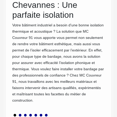
bardage
Chevannes : Une
notamme
parfaite isolation
industr
bardage
50,
Votre bâtiment industriel a besoin d'une bonne isolation
du bâti
r 91.
thermique et acoustique ? La solution que MC
Chez M
Couvreur 91 vous apporte vous permet non seulement
cela et
mmes en
de rendre votre bâtiment esthétique, mais aussi vous
raison 
 faire
permet de l’isoler efficacement par l’extérieur. En effet,
votre b
pour chaque type de bardage, nous avons la solution
notre s
pour assurer avec efficacité l’isolation phonique et
service
os
thermique. Vous voulez faire installer votre bardage par
meilleur
turé
des professionnels de confiance ? Chez MC Couvreur
sa
91, nous travaillons avec les meilleurs matériaux et
faisons intervenir des artisans qualifiés, expérimentés
et maîtrisant toutes les facettes du métier de
construction.