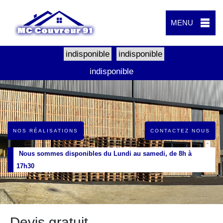
MENU
indisponible
indisponible
indisponible
NOS RÉALISATIONS
CONTACTEZ NOUS
Nous sommes disponibles du Lundi au samedi, de 8h à
17h30
Devis gratuit