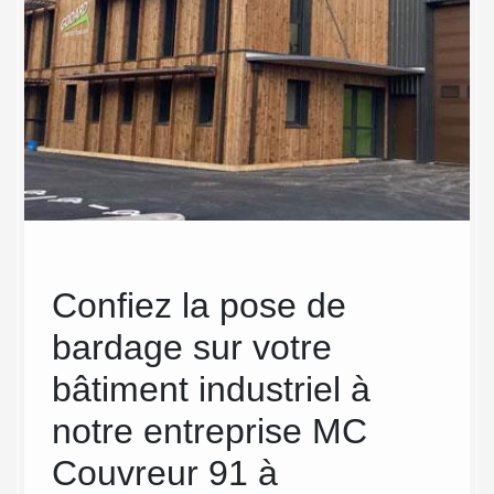
Confiez la pose de
Ins
bardage sur votre
sur
nt
bâtiment industriel à
à m
1750
notre entreprise MC
Co
Couvreur 91 à
Le prix 