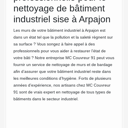
mousses
C
nettoyage de bâtiment
possibl
industriel sise à Arpajon
acciden
les dég
ents
Les murs de votre bâtiment industriel à Arpajon est
façade 
ent
dans un état tel que la pollution et la saleté règnent sur
viveme
le
sa surface ? Vous songez à faire appel à des
action
professionnels pour vous aider à restaurer l’état de
ignorer
s d’un
votre bâti ? Notre entreprise MC Couvreur 91 peut vous
réalisé
fournir un service de nettoyage de murs et de bardage
afin d’assurer que votre bâtiment industriel reste dans
leurs
les meilleures conditions d’hygiène. Forts de plusieurs
années d’expérience, nos artisans chez MC Couvreur
le. Que
91 sont de vrais expert en nettoyage de tous types de
’hésitez
bâtiments dans le secteur industriel.
à vos