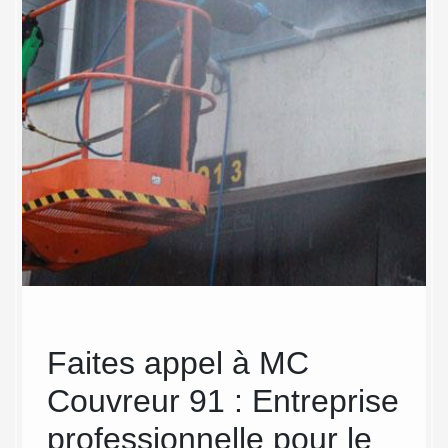
urs
Faites appel à MC
Dé
Couvreur 91 : Entreprise
bât
professionnelle pour le
Si la fa