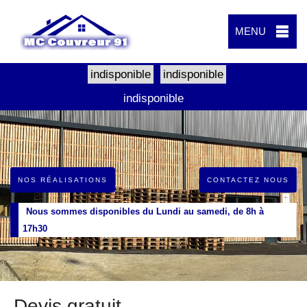
MENU
indisponible
indisponible
indisponible
NOS RÉALISATIONS
CONTACTEZ NOUS
Nous sommes disponibles du Lundi au samedi, de 8h à
17h30
Devis gratuit