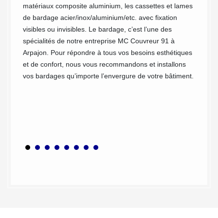
matériaux composite aluminium, les cassettes et lames
vous of
ériaux,
de bardage acier/inox/aluminium/etc. avec fixation
entendu
dans un
visibles ou invisibles. Le bardage, c’est l’une des
accompa
t et
spécialités de notre entreprise MC Couvreur 91 à
normes.
nition.
Arpajon. Pour répondre à tous vos besoins esthétiques
l'impac
et de confort, nous vous recommandons et installons
de loin
vos bardages qu’importe l’envergure de votre bâtiment.
pour v
fourni
préfére