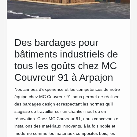
e
Des bardages pour
MC
bâtiments industriels de
ser
tous les goûts chez MC
tou
Couvreur 91 à Arpajon
sur
: U
experte
Nos années d’expérience et les compétences de notre
équipe chez MC Couvreur 91 nous permet de réaliser
à v
omaine
des bardages design et respectant les normes qu’il
ir à
s’agisse de travailler sur un chantier neuf ou en
Puisque
lets.
rénovation. Chez MC Couvreur 91, nous concevons et
entrep
,
installons des matériaux innovants, à la fois noble et
attenti
e
moderne comme les matériaux composites bois, les
domaine