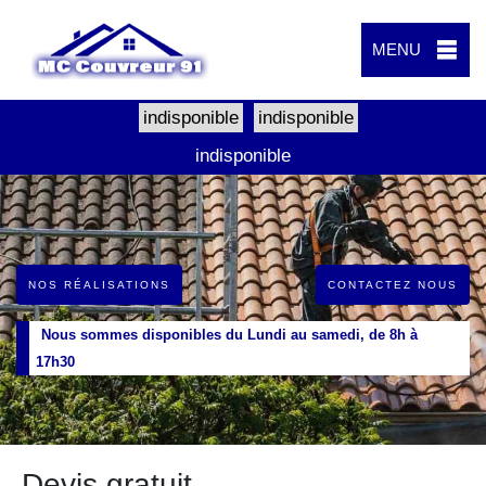
MENU
indisponible
indisponible
indisponible
NOS RÉALISATIONS
CONTACTEZ NOUS
Nous sommes disponibles du Lundi au samedi, de 8h à
17h30
Devis gratuit