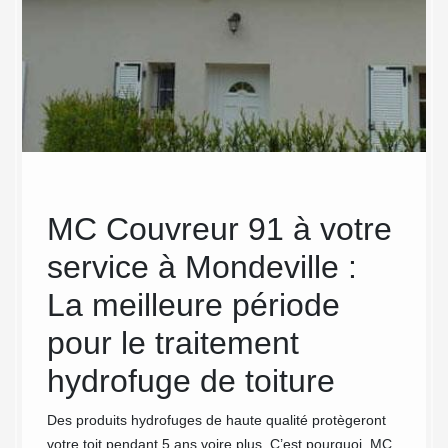
MC Couvreur 91 à votre
Des
 de
service à Mondeville :
toi
tion
La meilleure période
et 
en
pour le traitement
ch
hydrofuge de toiture
Mon
ent de
Des produits hydrofuges de haute qualité protègeront
Vous re
nné. En
votre toit pendant 5 ans voire plus. C’est pourquoi, MC
toiture