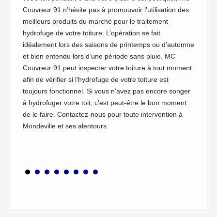
a tuile
Couvreur 91 n’hésite pas à promouvoir l’utilisation des
Couvre
ront
meilleurs produits du marché pour le traitement
nombre
u et
hydrofuge de votre toiture. L’opération se fait
cœur jo
ge de
idéalement lors des saisons de printemps ou d'automne
dote d’
lat et
et bien entendu lors d’une période sans pluie. MC
disposo
ement
Couvreur 91 peut inspecter votre toiture à tout moment
requise
la
afin de vérifier si l’hydrofuge de votre toiture est
des tra
toujours fonctionnel. Si vous n’avez pas encore songer
s'adres
vreur
à hydrofuger votre toit, c’est peut-être le bon moment
les part
de le faire. Contactez-nous pour toute intervention à
dans la
Mondeville et ses alentours.
même de
résultat