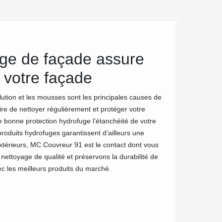
uge de façade assure
Demande
 votre façade
façade 
lution et les mousses sont les principales causes de
Vous devez tout d
ire de nettoyer régulièrement et protéger votre
prendre en main l’
e bonne protection hydrofuge l’étanchéité de votre
comme le nettoyage
oduits hydrofuges garantissent d’ailleurs une
exposer tout cela e
extérieurs, MC Couvreur 91 est le contact dont vous
totalement gratuit
ettoyage de qualité et préservons la durabilité de
vous avez la possi
ec les meilleurs produits du marché.
numéros que vous 