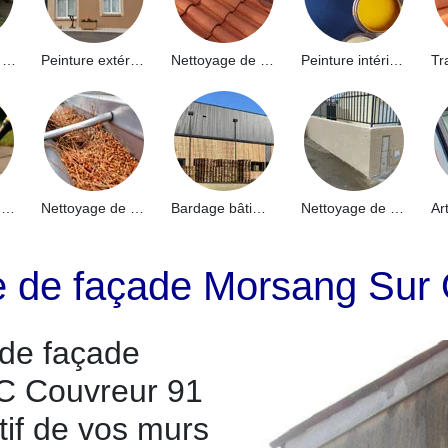
Hydrofuge de façade 91
Peinture extérieure 91
Nettoyage de toiture 91
Peinture intérieure 91
Nettoyage de terrasse 91
Nettoyage de gouttières 91
Bardage bâtiment industriel 91
Nettoyage de muret 91
ge de façade Morsang Sur
 de façade
C Couvreur 91
tif de vos murs