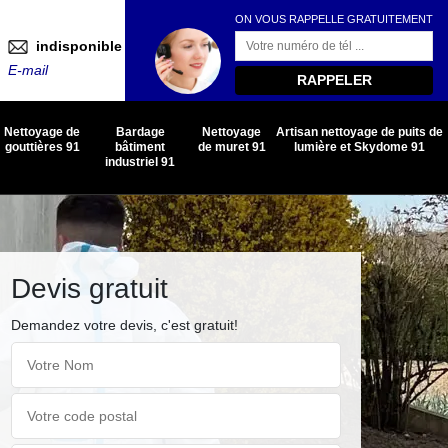
ON VOUS RAPPELLE GRATUITEMENT
indisponible
E-mail
Nettoyage de
Bardage
Nettoyage
Artisan nettoyage de puits de
gouttières 91
bâtiment
de muret 91
lumière et Skydome 91
industriel 91
Devis gratuit
Demandez votre devis, c'est gratuit!