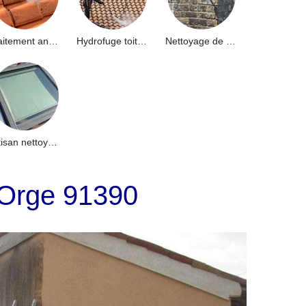
Traitement anti-mousse toiture 91
Hydrofuge toiture 91
Nettoyage de façade 91
Artisan nettoyage de puits de lumière et Skydome 91
 Orge 91390