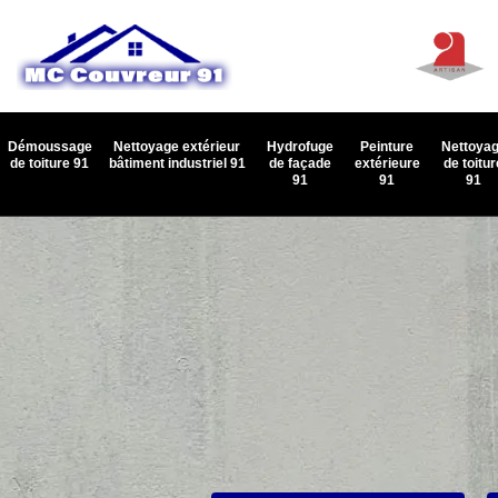
Démoussage
Nettoyage extérieur
Hydrofuge
Peinture
Nettoya
de toiture 91
bâtiment industriel 91
de façade
extérieure
de toitur
91
91
91