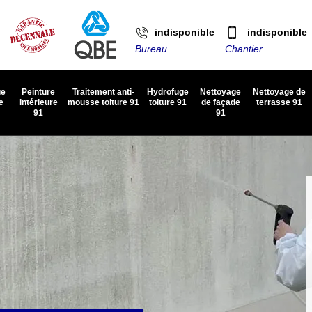
indisponible
indisponible
Bureau
Chantier
ge
Peinture
Traitement anti-
Hydrofuge
Nettoyage
Nettoyage de
e
intérieure
mousse toiture 91
toiture 91
de façade
terrasse 91
91
91