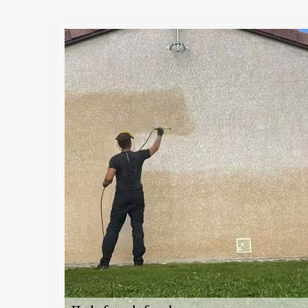
 offre à Morsang Sur Orge le
ccompagnements pour tous trav
 de façade
orsang Sur Orge ou dans la région a besoin d’une bonne protection co
s ? Contactez notre entreprise MC Couvreur 91 pour imperméabiliser v
ous répondrons à toutes vos questions et restons toujours à votre écou
. Nous vous fournirons un diagnostic efficace afin d’adapter nos produi
çade. Notre entreprise MC Couvreur 91 s’engage à honorer le respect d
ais pour chaque mission qui nous est confiée. Pour chacune de nos
 à vous détailler les différentes étapes du processus d’hydrofugation.