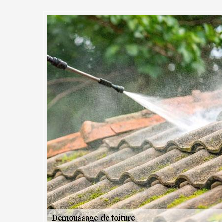
iture, toit et tuile
au niveau de la toiture ou la tuile. Il impacte la qualité de fonctionn
tations rendent très vulnérable le toit et tuile surtout, face aux agress
le que suite à la stagnation des mousses au niveau de toiture, elle peut
âts des eaux dans votre toiture et tuile, nous vous recommandons de n
it.