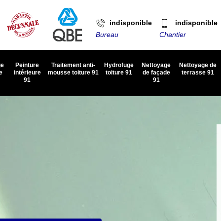
indisponible
indisponible
Bureau
Chantier
ge
Peinture
Traitement anti-
Hydrofuge
Nettoyage
Nettoyage de
e
intérieure
mousse toiture 91
toiture 91
de façade
terrasse 91
91
91