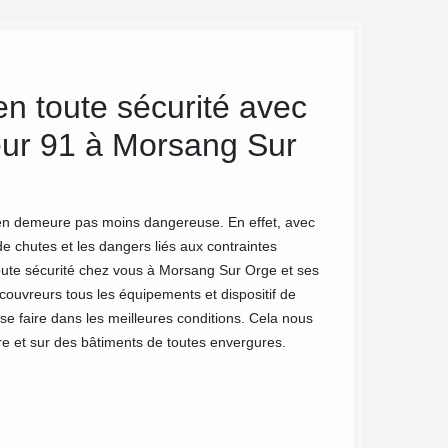
n toute sécurité avec
MC Couv
eur 91 à Morsang Sur
Sur Orge
traiteme
en demeure pas moins dangereuse. En effet, avec
MC Couvreur 91 est 
 de chutes et les dangers liés aux contraintes
certification RGE.
toute sécurité chez vous à Morsang Sur Orge et ses
écologique. Ainsi,
ouvreurs tous les équipements et dispositif de
Notre savoir-faire 
e faire dans les meilleures conditions. Cela nous
Si vous résidez à 
ure et sur des bâtiments de toutes envergures.
mousse de votre to