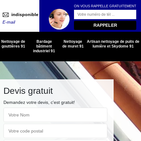
ON VOUS RAPPELLE GRATUITEMENT
indisponible
E-mail
Nettoyage de
Bardage
Nettoyage
Artisan nettoyage de puits de
gouttières 91
bâtiment
de muret 91
lumière et Skydome 91
industriel 91
Devis gratuit
Demandez votre devis, c'est gratuit!