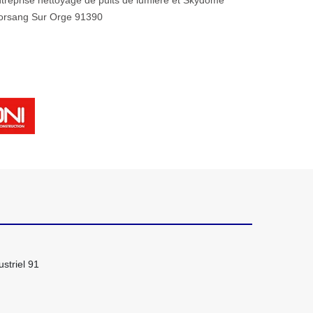
treprise nettoyage de puits de lumière et Skydome
orsang Sur Orge 91390
striel 91