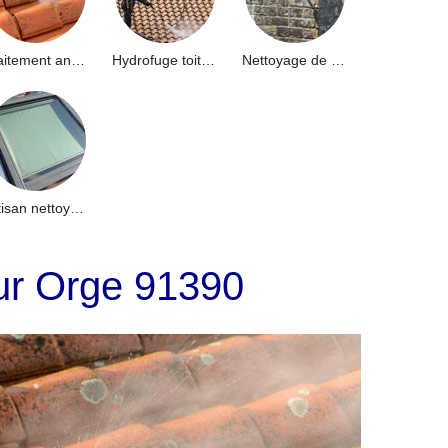
Traitement anti-mousse toiture 91
Hydrofuge toiture 91
Nettoyage de façade 91
Artisan nettoyage de puits de lumière et Skydome 91
ur Orge 91390