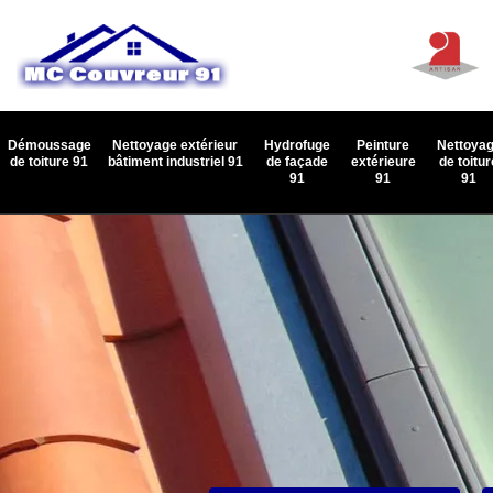
Démoussage
Nettoyage extérieur
Hydrofuge
Peinture
Nettoya
de toiture 91
bâtiment industriel 91
de façade
extérieure
de toitur
91
91
91