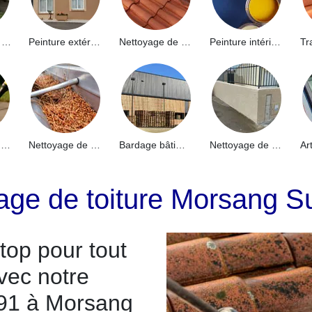
Hydrofuge de façade 91
Peinture extérieure 91
Nettoyage de toiture 91
Peinture intérieure 91
Nettoyage de terrasse 91
Nettoyage de gouttières 91
Bardage bâtiment industriel 91
Nettoyage de muret 91
age de toiture Morsang S
op pour tout
vec notre
 91 à Morsang