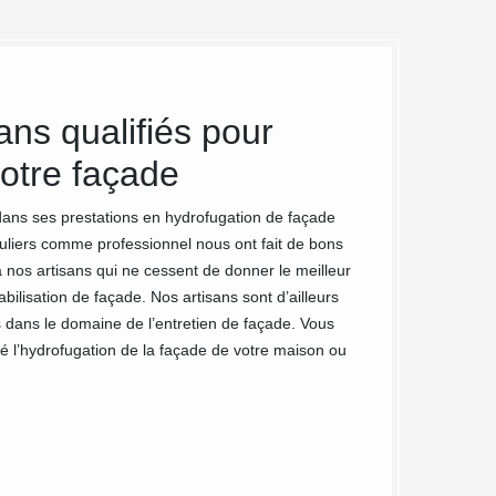
ns qualifiés pour
MC Couv
votre façade
meilleu
d’hydro
 dans ses prestations en hydrofugation de façade
uliers comme professionnel nous ont fait de bons
Votre maison ou vo
 nos artisans qui ne cessent de donner le meilleur
l’humidité et l’at
lisation de façade. Nos artisans sont d’ailleurs
extérieurs. Chez M
ns dans le domaine de l’entretien de façade. Vous
d’apporter des sol
ité l’hydrofugation de la façade de votre maison ou
fonction des matér
les normes et le r
interventions nous