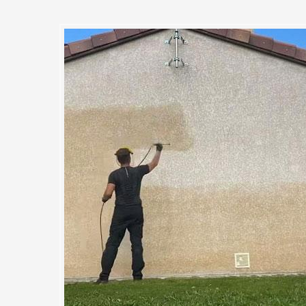
trouve la meilleure solution po
açade de votre maison à Bouray
ans le 91850
on maximale pour vos murs extérieurs avec l'aide de professionnels ? 
tenue de votre façade à Bouray Sur Juine et ses environs, MC Couvreur
la meilleure façon son hydrofugation. Parmi nos solutions, il y a l’appli
r et prolonger la durée de vie de vos murs extérieurs. Ce produit est
contre l’humidité, contre les effets de la pollution et contre les mousse
hydrofuge peuvent également embellir et rajeunir votre façade.