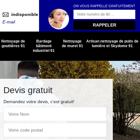
ON VOUS RAPPELLE GRATUITEMENT
indisponible
E-mail
Nettoyage de
Bardage
Nettoyage
Artisan nettoyage de puits de
gouttières 91
bâtiment
de muret 91
lumière et Skydome 91
industriel 91
Devis gratuit
Demandez votre devis, c'est gratuit!