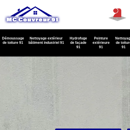
Démoussage
Nettoyage extérieur
Hydrofuge
Peinture
Nettoya
de toiture 91
bâtiment industriel 91
de façade
extérieure
de toitur
91
91
91