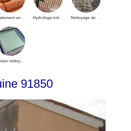
Traitement anti-mousse toiture 91
Hydrofuge toiture 91
Nettoyage de façade 91
Artisan nettoyage de puits de lumière et Skydome 91
uine 91850