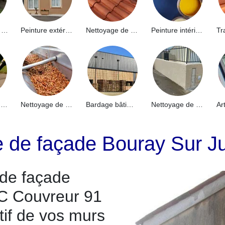
Hydrofuge de façade 91
Peinture extérieure 91
Nettoyage de toiture 91
Peinture intérieure 91
Nettoyage de terrasse 91
Nettoyage de gouttières 91
Bardage bâtiment industriel 91
Nettoyage de muret 91
e de façade Bouray Sur J
 de façade
C Couvreur 91
tif de vos murs