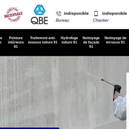
indisponible
indisponible
Bureau
Chantier
ge
Peinture
Traitement anti-
Hydrofuge
Nettoyage
Nettoyage de
e
intérieure
mousse toiture 91
toiture 91
de façade
terrasse 91
91
91