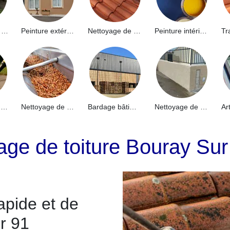
Hydrofuge de façade 91
Peinture extérieure 91
Nettoyage de toiture 91
Peinture intérieure 91
Nettoyage de terrasse 91
Nettoyage de gouttières 91
Bardage bâtiment industriel 91
Nettoyage de muret 91
ge de toiture Bouray Sur
apide et de
r 91