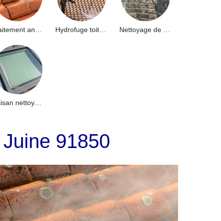
Traitement anti-mousse toiture 91
Hydrofuge toiture 91
Nettoyage de façade 91
Artisan nettoyage de puits de lumière et Skydome 91
 Juine 91850