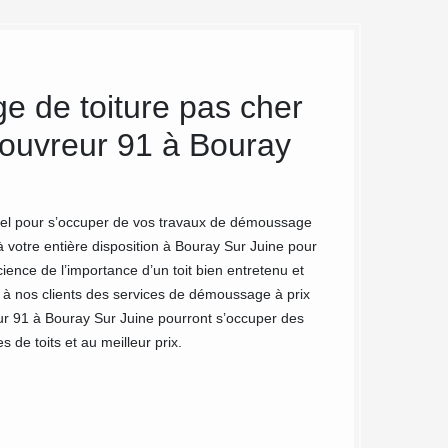
 de toiture pas cher
Nettoyag
Couvreur 91 à Bouray
L’industrialisation
santé pulmonaire, l
présence des tâche
la toiture. Mais pa
nel pour s’occuper de vos travaux de démoussage
pollution atmosphé
 votre entière disposition à Bouray Sur Juine pour
ence de l’importance d’un toit bien entretenu et
ir à nos clients des services de démoussage à prix
ur 91 à Bouray Sur Juine pourront s’occuper des
 de toits et au meilleur prix.