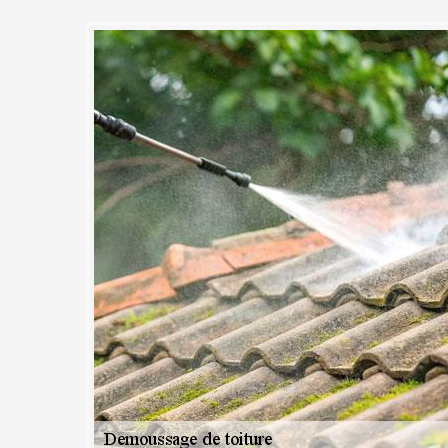
 : Des années d’expérience d
démoussage de toiture
expérience dans le domaine de l’entretien de la toiture et notamment 
uvez donc compter sur nous pour éliminer efficacement les mousses 
 toujours su satisfaire nos divers clients, particuliers comme grandes
ions sur-mesure en démoussage de toiture. En effet, nous sommes apte
orte le type de toiture à démousser, les matériaux à travailler, l’étendue
de votre bâtiment, nous sommes les plus à même de répondre à votre be
actez-nous dès aujourd’hui.