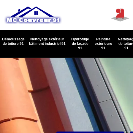
Démoussage
Nettoyage extérieur
Hydrofuge
Peinture
Nettoya
de toiture 91
bâtiment industriel 91
de façade
extérieure
de toitur
91
91
91