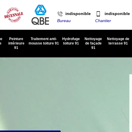
indisponible
indisponible
Bureau
Chantier
ge
Peinture
Traitement anti-
Hydrofuge
Nettoyage
Nettoyage de
e
intérieure
mousse toiture 91
toiture 91
de façade
terrasse 91
91
91