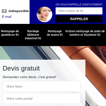
ON VOUS RAPPELLE GRATUITEMENT
indisponible
E-mail
Nettoyage de
Bardage
Nettoyage
Artisan nettoyage de puits de
gouttières 91
bâtiment
de muret 91
lumière et Skydome 91
industriel 91
Devis gratuit
Demandez votre devis, c'est gratuit!