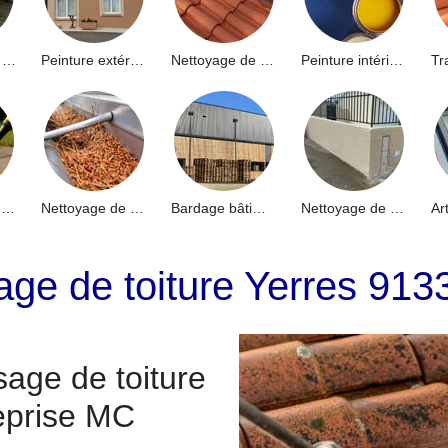
Hydrofuge de façade 91
Peinture extérieure 91
Nettoyage de toiture 91
Peinture intérieure 91
Nettoyage de terrasse 91
Nettoyage de gouttières 91
Bardage bâtiment industriel 91
Nettoyage de muret 91
ge de toiture Yerres 913
age de toiture
eprise MC