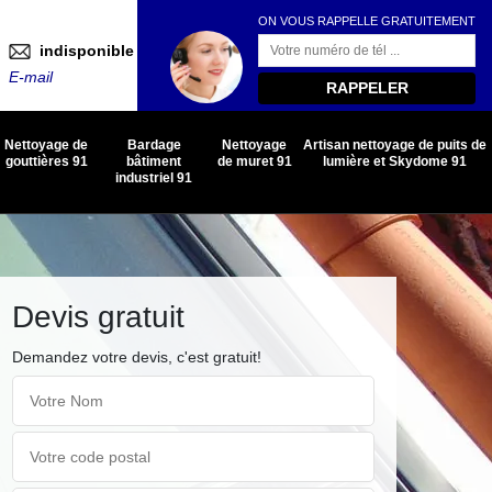
ON VOUS RAPPELLE GRATUITEMENT
indisponible
E-mail
Nettoyage de
Bardage
Nettoyage
Artisan nettoyage de puits de
gouttières 91
bâtiment
de muret 91
lumière et Skydome 91
industriel 91
Devis gratuit
Demandez votre devis, c'est gratuit!