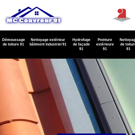
Démoussage
Nettoyage extérieur
Hydrofuge
Peinture
Nettoya
de toiture 91
bâtiment industriel 91
de façade
extérieure
de toitur
91
91
91