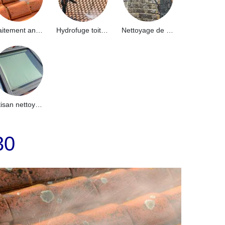
Traitement anti-mousse toiture 91
Hydrofuge toiture 91
Nettoyage de façade 91
Artisan nettoyage de puits de lumière et Skydome 91
30