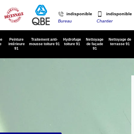
indisponible
indisponible
Bureau
Chantier
ge
Peinture
Traitement anti-
Hydrofuge
Nettoyage
Nettoyage de
e
intérieure
mousse toiture 91
toiture 91
de façade
terrasse 91
91
91