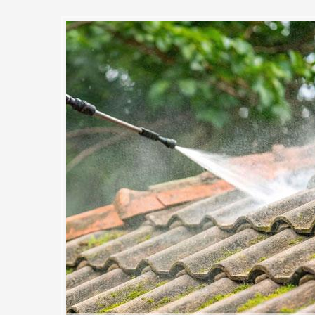
: Des produits de traitement d
ssurer un bon démoussage de
toujours un gage de qualité pour chacune de nos interventions. Dans 
ns à ce que votre toit soit traiter avec des produits de traitement ant
ectionnés selon le matériau à travailler. Vous êtes à Yerres ou dans 
ur sûre pour le démoussage de votre toit en faisant appel à nous. Avec
rs professionnel, le nettoyage et l’entretien de votre toit sera au top.
 démoussage de toiture, contactez-nous dès maintenant.