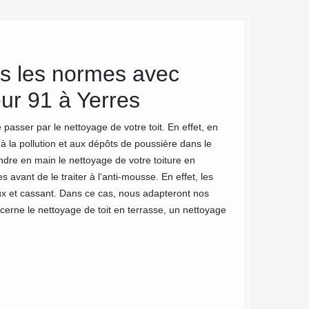
s les normes avec
MC Couv
ur 91 à Yerres
des arti
 passer par le nettoyage de votre toit. En effet, en
Depuis des années,
à la pollution et aux dépôts de poussière dans le
besoins de ses nom
dre en main le nettoyage de votre toiture en
devons à notre équi
 avant de le traiter à l’anti-mousse. En effet, les
pour effectuer un 
ux et cassant. Dans ce cas, nous adapteront nos
donneront à cœur j
ncerne le nettoyage de toit en terrasse, un nettoyage
Aucun défi n’est a