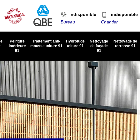
indisponible
indisponible
Bureau
Chantier
ge
Peinture
Traitement anti-
Hydrofuge
Nettoyage
Nettoyage de
e
intérieure
mousse toiture 91
toiture 91
de façade
terrasse 91
91
91