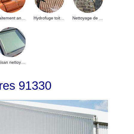
Traitement anti-mousse toiture 91
Hydrofuge toiture 91
Nettoyage de façade 91
Artisan nettoyage de puits de lumière et Skydome 91
rres 91330