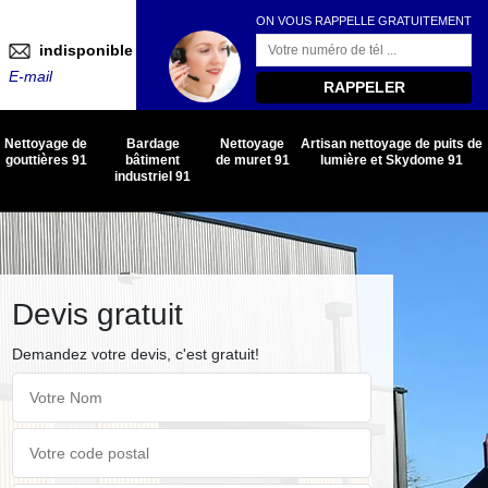
ON VOUS RAPPELLE GRATUITEMENT
indisponible
E-mail
Nettoyage de
Bardage
Nettoyage
Artisan nettoyage de puits de
gouttières 91
bâtiment
de muret 91
lumière et Skydome 91
industriel 91
Devis gratuit
Demandez votre devis, c'est gratuit!