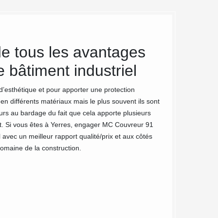
de tous les avantages
MC Couv
 bâtiment industriel
bâtiment
 d’esthétique et pour apporter une protection
Selon vos préféren
n différents matériaux mais le plus souvent ils sont
bardage. MC Couvre
ours au bardage du fait que cela apporte plusieurs
ce soit vertical, h
coût. Si vous êtes à Yerres, engager MC Couvreur 91
vos murs extérieur
 avec un meilleur rapport qualité/prix et aux côtés
équipe d’artisans 
domaine de la construction.
des conseils profe