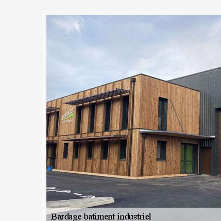
 de bardage sur bâtiments
tuits et sans engagement chez 
 Couvreur 91 pour la pose de bardage sur votre bâtiment industriel ? 
 pour votre demande de devis. Chaque devis que nous délivrons sont très
ix. Vous y trouverez également d’autres information nous concernant et 
demande du client. Nous vous faisons savoir que toute demande de de
sans engagement. Ils vous seront délivrés dans moins de 24h après val
nous joindre à tout moment durant nos heures de bureau en nous appe