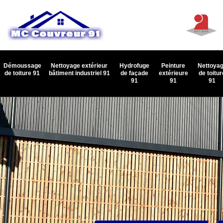
Démoussage
Nettoyage extérieur
Hydrofuge
Peinture
Nettoya
de toiture 91
bâtiment industriel 91
de façade
extérieure
de toitur
91
91
91