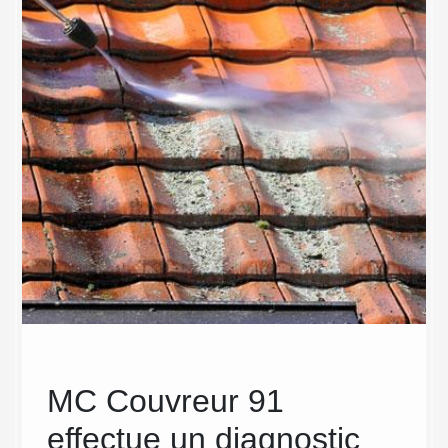
sse
MC Couvreur 91
Eng
ée à
effectue un diagnostic
Cou