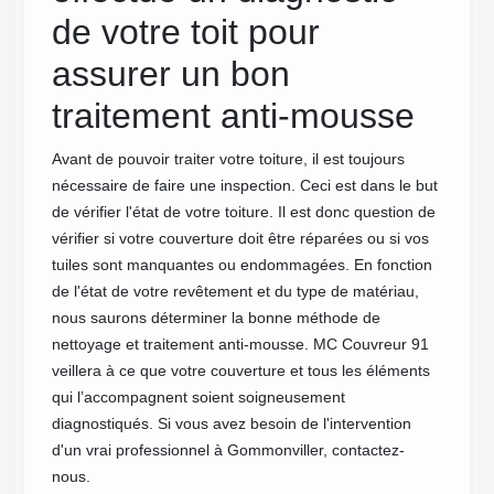
MC
de votre toit pour
tra
assurer un bon
de 
traitement anti-mousse
Go
es par
aux dont
Avant de pouvoir traiter votre toiture, il est toujours
MC Couv
nécessaire de faire une inspection. Ceci est dans le but
entreti
ue les
de vérifier l'état de votre toiture. Il est donc question de
d’expér
s le
vérifier si votre couverture doit être réparées ou si vos
précéde
 s’y
tuiles sont manquantes ou endommagées. En fonction
clients
eaux
de l'état de votre revêtement et du type de matériau,
devons
oyer
nous saurons déterminer la bonne méthode de
notre é
tes
nettoyage et traitement anti-mousse. MC Couvreur 91
que nos
usse sur
veillera à ce que votre couverture et tous les éléments
Parce q
qui l’accompagnent soient soigneusement
nos cli
u.
diagnostiqués. Si vous avez besoin de l'intervention
pour c
le
d'un vrai professionnel à Gommonviller, contactez-
confiée
i vous
nous.
faites 