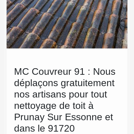
e
MC Couvreur 91 : Nous
Une
déplaçons gratuitement
qua
eur
nos artisans pour tout
vos
nettoyage de toit à
Ess
Prunay Sur Essonne et
91
dans le 91720
Si vous