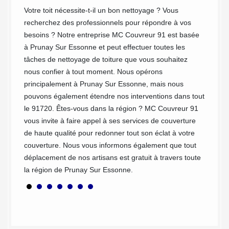
urnit
meilleu
Votre toit nécessite-t-il un bon nettoyage ? Vous
Nous
songer 
recherchez des professionnels pour répondre à vos
ans
recomm
besoins ? Notre entreprise MC Couvreur 91 est basée
notre e
à Prunay Sur Essonne et peut effectuer toutes les
ices aux
91 pour
tâches de nettoyage de toiture que vous souhaitez
reux de
règles.
nous confier à tout moment. Nous opérons
Pour
Prunay
principalement à Prunay Sur Essonne, mais nous
ons de
Couvreu
pouvons également étendre nos interventions dans tout
re
équipe 
le 91720. Êtes-vous dans la région ? MC Couvreur 91
 être
toiture
vous invite à faire appel à ses services de couverture
er la
confian
de haute qualité pour redonner tout son éclat à votre
èrement.
couverture. Nous vous informons également que tout
déplacement de nos artisans est gratuit à travers toute
la région de Prunay Sur Essonne.