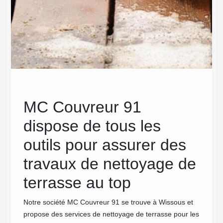
MC Couvreur 91
Dev
dispose de tous les
ter
outils pour assurer des
Le fait
considé
travaux de nettoyage de
d’une t
terrasse au top
offert 
terrass
r votre
Notre société MC Couvreur 91 se trouve à Wissous et
Il y a 
à
propose des services de nettoyage de terrasse pour les
Mais il
blèmes