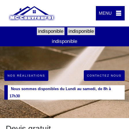
MENU
indisponible
indisponible
indisponible
NOS RÉALISATIONS
CONTACTEZ NOUS
Nous sommes disponibles du Lundi au samedi, de 8h à
17h30
Devis gratuit