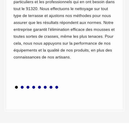
particuliers et les professionnels qui en ont besoin dans
exécute
é sur
tout le 91320. Nous effectuons le nettoyage sur tout
de devi
tion
type de terrasse et ajustons nos méthodes pour nous
et san
ue votre
assurer que les résultats répondent aux normes. Notre
le-ci
entreprise garantit l'élimination efficace des mousses et
osons
toutes sortes de crasses, même les plus tenaces. Pour
e
cela, nous nous appuyons sur la performance de nos
 danger
équipements et la qualité de nos produits, en plus des
produits
connaissances de nos artisans.
e ces