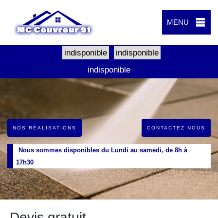
MENU
indisponible
indisponible
indisponible
NOS RÉALISATIONS
CONTACTEZ NOUS
Nous sommes disponibles du Lundi au samedi, de 8h à
17h30
Devis gratuit