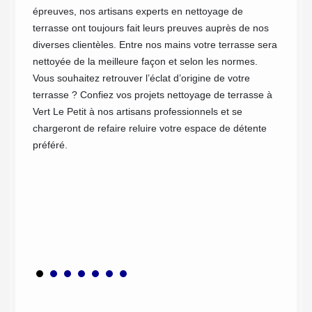
pas nég
épreuves, nos artisans experts en nettoyage de
 ? Vous
propre 
terrasse ont toujours fait leurs preuves auprès de nos
r et
nettoya
diverses clientèles. Entre nos mains votre terrasse sera
 s’en
que le 
nettoyée de la meilleure façon et selon les normes.
otre
Vous souhaitez retrouver l’éclat d’origine de votre
 votre
terrasse ? Confiez vos projets nettoyage de terrasse à
Vert Le Petit à nos artisans professionnels et se
chargeront de refaire reluire votre espace de détente
u
préféré.
soit
rreaux,
rminer