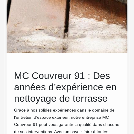
MC Couvreur 91 : Des
Net
années d’expérience en
La terr
permet 
e à
nettoyage de terrasse
frais s
Plusieu
Grâce à nos solides expériences dans le domaine de
dispose
l’entretien d’espace extérieur, notre entreprise MC
confort
Couvreur 91 peut vous garantir la qualité dans chacune
locatio
de ses interventions. Avec un savoir-faire à toutes