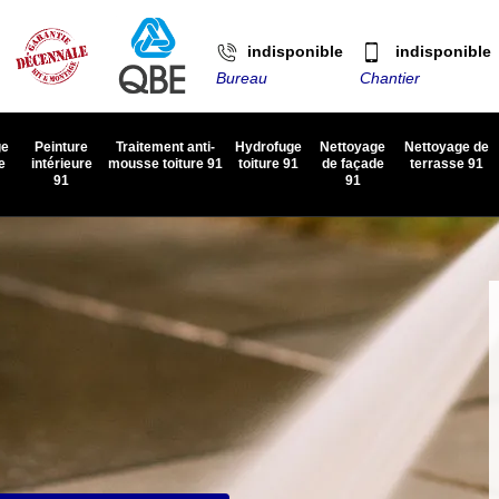
indisponible
indisponible
Bureau
Chantier
ge
Peinture
Traitement anti-
Hydrofuge
Nettoyage
Nettoyage de
e
intérieure
mousse toiture 91
toiture 91
de façade
terrasse 91
91
91