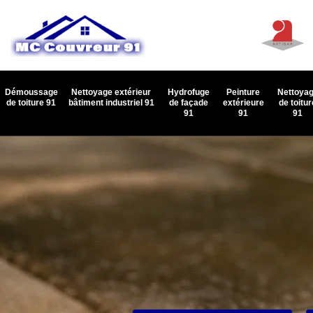
Démoussage
Nettoyage extérieur
Hydrofuge
Peinture
Nettoya
de toiture 91
bâtiment industriel 91
de façade
extérieure
de toitur
91
91
91