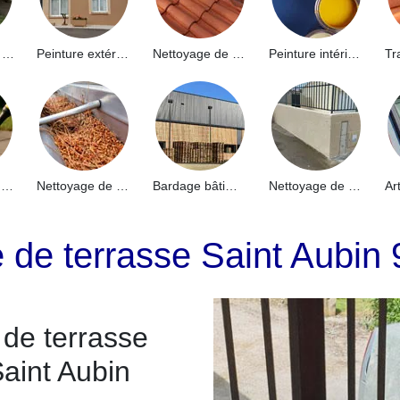
Hydrofuge de façade 91
Peinture extérieure 91
Nettoyage de toiture 91
Peinture intérieure 91
Nettoyage de terrasse 91
Nettoyage de gouttières 91
Bardage bâtiment industriel 91
Nettoyage de muret 91
e de terrasse Saint Aubin
 de terrasse
Saint Aubin