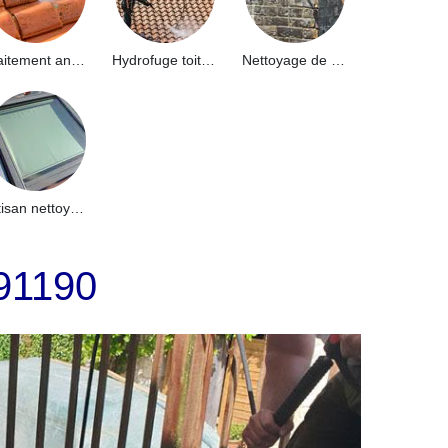
Traitement anti-mousse toiture 91
Hydrofuge toiture 91
Nettoyage de façade 91
Artisan nettoyage de puits de lumière et Skydome 91
 91190