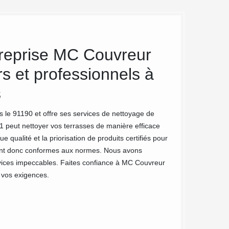
treprise MC Couvreur
Bénéfici
rs et professionnels à
terrasse
s
Les connaissances 
bénéficier du nec 
s le 91190 et offre ses services de nettoyage de
terrasse et de la 
1 peut nettoyer vos terrasses de manière efficace
faire manuellement 
qualité et la priorisation de produits certifiés pour
affecter l’intégri
s sont donc conformes aux normes. Nous avons
à l’anti-mousse se
rvices impeccables. Faites confiance à MC Couvreur
terrasse en optant
à vos exigences.