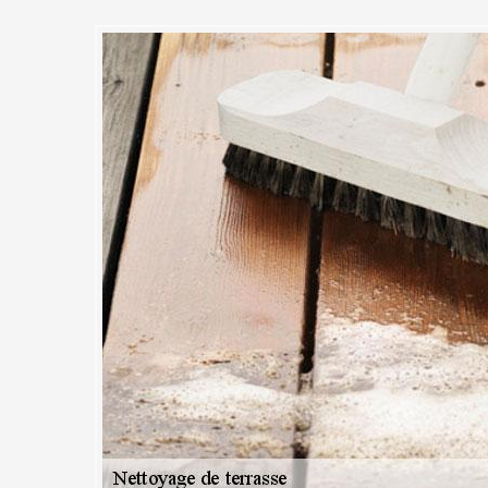
pour le nettoyage de terrasse
dans sa région : Nous offrons de
-mesure
riller de nouveau ? Notre entreprise MC Couvreur 91 vous garantit un s
ez nous, pas de place pour l’amateurisme. Pour maintenir la qualité d
oduits certifiés et travaillons avec des artisans professionnels qualifies
ttoyage de terrasse que nous proposons sont sur-mesure et nous pouv
peinture, poussière, trace de pollution, verdure, etc. nous nettoyons to
. Vous êtes à Saint Aubin ? Contactez-nous.