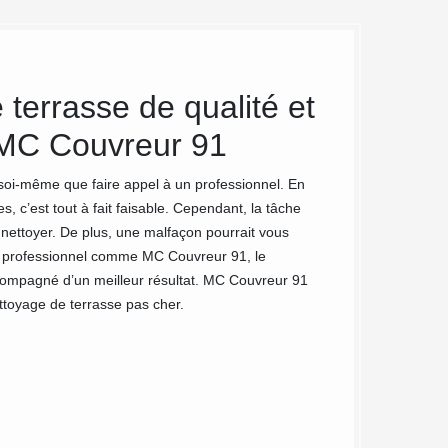
terrasse de qualité et
Un meil
 MC Couvreur 91
artisan
votre te
e soi-même que faire appel à un professionnel. En
, c’est tout à fait faisable. Cependant, la tâche
Pour chaque interv
 nettoyer. De plus, une malfaçon pourrait vous
Palaiseau et ses a
un professionnel comme MC Couvreur 91, le
est qu’en plus de 
ccompagné d’un meilleur résultat. MC Couvreur 91
En effet, nous ne
ttoyage de terrasse pas cher.
avis et des consei
afin de les satisfa