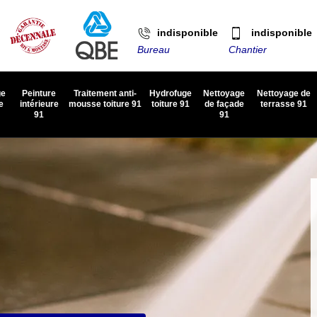
indisponible
indisponible
Bureau
Chantier
ge
Peinture
Traitement anti-
Hydrofuge
Nettoyage
Nettoyage de
e
intérieure
mousse toiture 91
toiture 91
de façade
terrasse 91
91
91