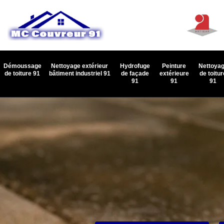
Démoussage
Nettoyage extérieur
Hydrofuge
Peinture
Nettoya
de toiture 91
bâtiment industriel 91
de façade
extérieure
de toitur
91
91
91