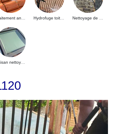
Traitement anti-mousse toiture 91
Hydrofuge toiture 91
Nettoyage de façade 91
Artisan nettoyage de puits de lumière et Skydome 91
1120