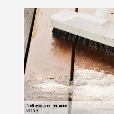
 est une entreprise de nettoya
otre service à Palaiseau
alaiseau qui peut vous fournir des services de nettoyage de terrasse s
rs produits et méthodes les plus appropriés pour assurer des résultats 
 Nous choisissons nos techniques de nettoyage en fonction du matéria
ntendu selon la ténacité de la crasse. Sur la base des connaissances d
pacité à relever tous les défis. Si votre terrasse a besoin d’un bon cou
endre.