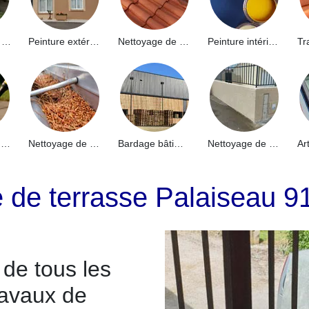
Hydrofuge de façade 91
Peinture extérieure 91
Nettoyage de toiture 91
Peinture intérieure 91
Nettoyage de terrasse 91
Nettoyage de gouttières 91
Bardage bâtiment industriel 91
Nettoyage de muret 91
e de terrasse Palaiseau 9
de tous les
ravaux de