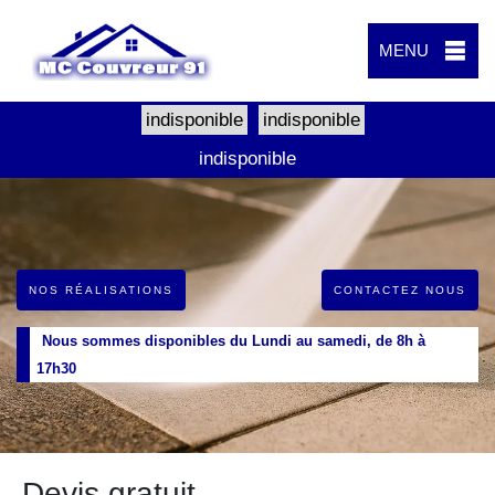
MENU
indisponible
indisponible
indisponible
NOS RÉALISATIONS
CONTACTEZ NOUS
Nous sommes disponibles du Lundi au samedi, de 8h à
17h30
Devis gratuit