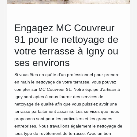
Engagez MC Couvreur
MC
91 pour le nettoyage de
ann
es
votre terrasse à Igny ou
net
 de
ses environs
Grâce 
l’entre
Si vous êtes en quête d’un professionnel pour prendre
Couvreu
en main le nettoyage de votre terrasse, vous pouvez
de ses 
et
compter sur MC Couvreur 91. Notre équipe d’artisan à
épreuve
pour les
Igny sont aptes à vous fournir des services de
terrass
oin dans
nettoyage de qualité afin que vous puissiez avoir une
diverse
tout
terrasse parfaitement assainie. Les services que nous
nettoyé
 nous
proposons sont pour les particuliers et les grandes
Vous so
. Notre
entreprises. Nous travaillons également le nettoyage de
terrass
usses et
tous type de revêtement de terrasse. Avec un bon
Igny à 