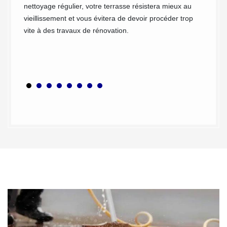
s. Pour
nettoyage régulier, votre terrasse résistera mieux au
refaire
e nos
vieillissement et vous évitera de devoir procéder trop
us des
vite à des travaux de rénovation.